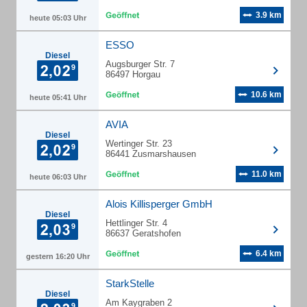
3.9 km
heute 05:03 Uhr
ESSO
Diesel
Augsburger Str. 7
86497 Horgau
10.6 km
heute 05:41 Uhr
AVIA
Diesel
Wertinger Str. 23
86441 Zusmarshausen
11.0 km
heute 06:03 Uhr
Alois Killisperger GmbH
Diesel
Hettlinger Str. 4
86637 Geratshofen
6.4 km
gestern 16:20 Uhr
StarkStelle
Diesel
Am Kaygraben 2