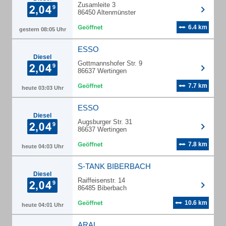
Zusamleite 3
86450 Altenmünster
6.4 km
gestern 08:05 Uhr
ESSO
Diesel
Gottmannshofer Str. 9
86637 Wertingen
7.7 km
heute 03:03 Uhr
ESSO
Diesel
Augsburger Str. 31
86637 Wertingen
7.8 km
heute 04:03 Uhr
S-TANK BIBERBACH
Diesel
Raiffeisenstr. 14
86485 Biberbach
10.6 km
heute 04:01 Uhr
ARAL