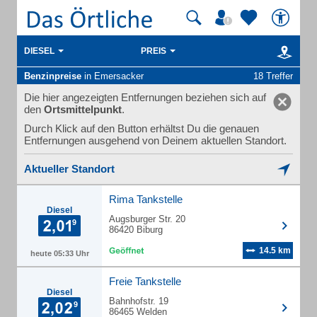
DIESEL
PREIS
Benzinpreise
in Emersacker
18 Treffer
Die hier angezeigten Entfernungen beziehen sich auf
den
Ortsmittelpunkt
.
Durch Klick auf den Button erhältst Du die genauen
Entfernungen ausgehend von Deinem aktuellen Standort.
Aktueller Standort
Rima Tankstelle
Diesel
Augsburger Str. 20
86420 Biburg
14.5 km
heute 05:33 Uhr
Freie Tankstelle
Diesel
Bahnhofstr. 19
86465 Welden