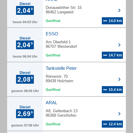
Diesel
Donauwörther Str. 15
86462 Langweid
14.0 km
heute 04:03 Uhr
ESSO
Diesel
Am Oberfeld 1
86707 Westendorf
14.7 km
heute 06:04 Uhr
Tankstelle Peter
Diesel
Römerstr. 70
89438 Holzheim
10.4 km
gestern 08:06 Uhr
ARAL
Diesel
A8, Geilenbach 13
86368 Gersthofen
12.4 km
gestern 07:06 Uhr