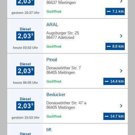
86637 Wertingen
7.1 km
gestern 16:27 Uhr
ARAL
Diesel
Augsburger Str. 25
86477 Adelsried
8.0 km
heute 03:02 Uhr
Pinoil
Diesel
Donauwörther Str. 7
86405 Meitingen
14.4 km
heute 06:05 Uhr
Beducker
Diesel
Donauwörther Str. 47 a
86405 Meitingen
14.7 km
gestern 15:53 Uhr
bft
Diesel