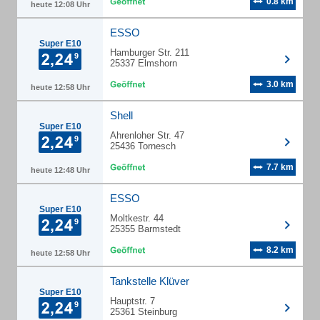
0.8 km
heute 12:08 Uhr
ESSO
Super E10
Hamburger Str. 211
25337 Elmshorn
3.0 km
heute 12:58 Uhr
Shell
Super E10
Ahrenloher Str. 47
25436 Tornesch
7.7 km
heute 12:48 Uhr
ESSO
Super E10
Moltkestr. 44
25355 Barmstedt
8.2 km
heute 12:58 Uhr
Tankstelle Klüver
Super E10
Hauptstr. 7
25361 Steinburg