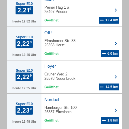
Super E10
Peiner Hag 1 a
25497 Prisdorf
12.4 km
heute 12:52 Uhr
OIL!
Super E10
Elmshorner Str. 33
25358 Horst
6.0 km
heute 12:45 Uhr
Hoyer
Super E10
Grüner Weg 2
25578 Neuenbrook
14.5 km
heute 12:35 Uhr
Nordoel
Super E10
Hamburger Str. 100
25337 Elmshorn
1.8 km
heute 12:48 Uhr