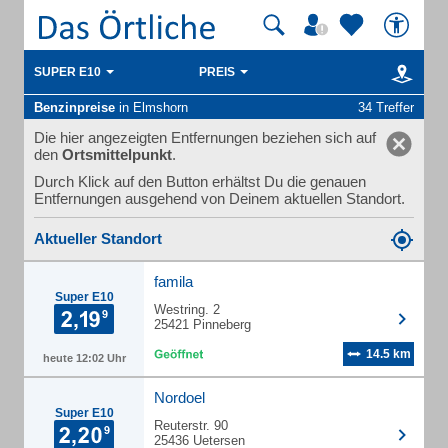
SUPER E10
PREIS
Benzinpreise
in Elmshorn
34 Treffer
Die hier angezeigten Entfernungen beziehen sich auf
den
Ortsmittelpunkt
.
Durch Klick auf den Button erhältst Du die genauen
Entfernungen ausgehend von Deinem aktuellen Standort.
Aktueller Standort
famila
Super E10
Westring. 2
25421 Pinneberg
14.5 km
heute 12:02 Uhr
Nordoel
Super E10
Reuterstr. 90
25436 Uetersen