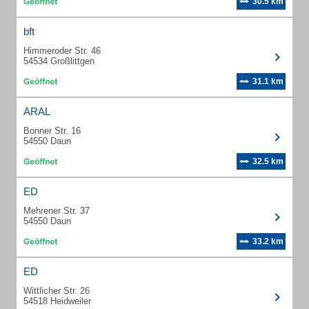
30.5 km
bft
Himmeroder Str. 46
54534 Großlittgen
31.1 km
ARAL
Bonner Str. 16
54550 Daun
32.5 km
ED
Mehrener Str. 37
54550 Daun
33.2 km
ED
Wittlicher Str. 26
54518 Heidweiler