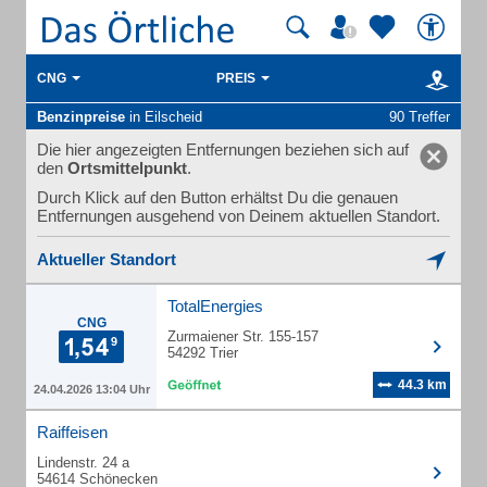
CNG
PREIS
Benzinpreise
in Eilscheid
90 Treffer
Die hier angezeigten Entfernungen beziehen sich auf
den
Ortsmittelpunkt
.
Durch Klick auf den Button erhältst Du die genauen
Entfernungen ausgehend von Deinem aktuellen Standort.
Aktueller Standort
TotalEnergies
CNG
Zurmaiener Str. 155-157
54292 Trier
44.3 km
24.04.2026 13:04 Uhr
Raiffeisen
Lindenstr. 24 a
54614 Schönecken