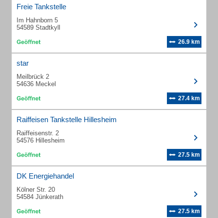
Freie Tankstelle
Im Hahnborn 5
54589 Stadtkyll
26.9 km
star
Meilbrück 2
54636 Meckel
27.4 km
Raiffeisen Tankstelle Hillesheim
Raiffeisenstr. 2
54576 Hillesheim
27.5 km
DK Energiehandel
Kölner Str. 20
54584 Jünkerath
27.5 km