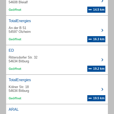
54608 Bleialf
14.5 km
TotalEnergies
An der B 51
54597 Olzheim
16.3 km
ED
Rittersdorfer Str. 32
54634 Bitburg
19.2 km
TotalEnergies
Kölner Str. 18
54634 Bitburg
19.5 km
ARAL