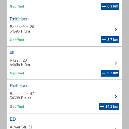
6.3 km
Raiffeisen
Bahnhofstr. 26
54595 Prüm
8.7 km
bft
Ritzstr. 23
54595 Prüm
9.2 km
Raiffeisen
Bahnhofstr. 47
54608 Bleialf
14.1 km
ED
Auwer Str. 31