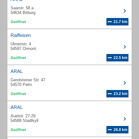
Saarstr. 58 a
54634 Bitburg
21.7 km
Raiffeisen
Ulmenstr. 4
54597 Ormont
22.5 km
ARAL
Gerolsteiner Str. 47
54570 Pelm
23.2 km
ARAL
Auelstr. 27-29
54589 Stadtkyll
26.8 km