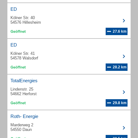
ED
Kölner Str. 40
54576 Hillesheim
27.6 km
ED
Kölner Str. 41
54578 Walsdorf
28.2 km
TotalEnergies
Lindenstr. 25
54662 Herforst
29.8 km
Roth- Energie
Marderweg 2
54550 Daun