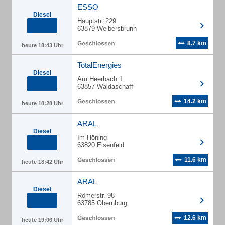
ESSO
Diesel
Hauptstr. 229
63879 Weibersbrunn
8.7 km
heute 18:43 Uhr
TotalEnergies
Diesel
Am Heerbach 1
63857 Waldaschaff
14.2 km
heute 18:28 Uhr
ARAL
Diesel
Im Höning
63820 Elsenfeld
11.6 km
heute 18:42 Uhr
ARAL
Diesel
Römerstr. 98
63785 Obernburg
12.6 km
heute 19:06 Uhr