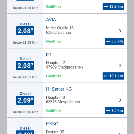
13.2 km
heute 21:49 Uhr
AVIA
Diesel
In der Quelle 16
63863 Eschau
6.3 km
heute 21:35 Uhr
bft
Diesel
Hauptstr. 2
97909 Stadtprozelten
10.1 km
heute 14:55 Uhr
H. Sattler KG
Diesel
Hauptstr. 8
63875 Mespelbrunn
8.4 km
heute 18:16 Uhr
ESSO
Diesel
Dorfstr. 35