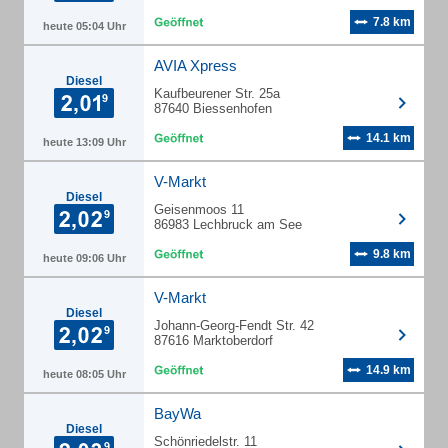
7.8 km
heute 05:04 Uhr
AVIA Xpress
Diesel
Kaufbeurener Str. 25a
87640 Biessenhofen
14.1 km
heute 13:09 Uhr
V-Markt
Diesel
Geisenmoos 11
86983 Lechbruck am See
9.8 km
heute 09:06 Uhr
V-Markt
Diesel
Johann-Georg-Fendt Str. 42
87616 Marktoberdorf
14.9 km
heute 08:05 Uhr
BayWa
Diesel
Schönriedelstr. 11