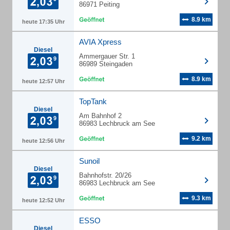
86971 Peiting
8.9 km
heute 17:35 Uhr
AVIA Xpress
Diesel
Ammergauer Str. 1
86989 Steingaden
8.9 km
heute 12:57 Uhr
TopTank
Diesel
Am Bahnhof 2
86983 Lechbruck am See
9.2 km
heute 12:56 Uhr
Sunoil
Diesel
Bahnhofstr. 20/26
86983 Lechbruck am See
9.3 km
heute 12:52 Uhr
ESSO
Diesel