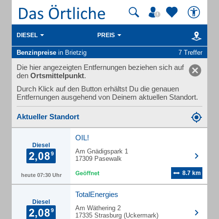
DIESEL
PREIS
Benzinpreise
in Brietzig
7 Treffer
Die hier angezeigten Entfernungen beziehen sich auf
den
Ortsmittelpunkt
.
Durch Klick auf den Button erhältst Du die genauen
Entfernungen ausgehend von Deinem aktuellen Standort.
Aktueller Standort
OIL!
Diesel
Am Gnädigspark 1
17309 Pasewalk
8.7 km
heute 07:30 Uhr
TotalEnergies
Diesel
Am Wäthering 2
17335 Strasburg (Uckermark)