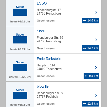
ESSO
Super
Hindenburgstr. 17
24768 Rendsburg
14.0 km
heute 03:02 Uhr
Shell
Super
Flensburger Str. 79
24768 Rendsburg
14.7 km
heute 03:03 Uhr
Freie Tankstelle
Super
Hauptstr. 114
24819 Todenbüttel
9.5 km
gestern 19:25 Uhr
bft-willer
Super
Rendsburger Str. 8
24787 Fockbek
12.9 km
heute 02:02 Uhr