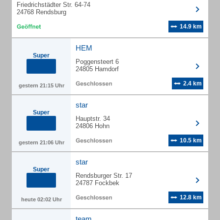
Friedrichstädter Str. 64-74
24768 Rendsburg
14.9 km
HEM
Super
Poggensteert 6
24805 Hamdorf
2.4 km
gestern 21:15 Uhr
star
Super
Hauptstr. 34
24806 Hohn
10.5 km
gestern 21:06 Uhr
star
Super
Rendsburger Str. 17
24787 Fockbek
12.8 km
heute 02:02 Uhr
team