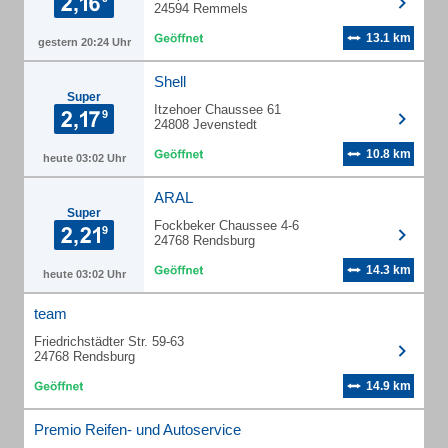
24594 Remmels
13.1 km
gestern 20:24 Uhr
Shell
Super
Itzehoer Chaussee 61
24808 Jevenstedt
10.8 km
heute 03:02 Uhr
ARAL
Super
Fockbeker Chaussee 4-6
24768 Rendsburg
14.3 km
heute 03:02 Uhr
team
Friedrichstädter Str. 59-63
24768 Rendsburg
14.9 km
Premio Reifen- und Autoservice