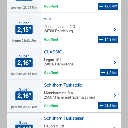
12.8 km
gestern 22:01 Uhr
star
Super
Thormannplatz 1-3
24768 Rendsburg
14.9 km
heute 03:02 Uhr
CLASSIC
Super
Legan 10 b
24816 Hamweddel
8.4 km
gestern 20:16 Uhr
Schillhorn Tankstelle
Super
Mannhardtstr. 8 a
25557 Hanerau-Hademarschen
11.8 km
gestern 20:12 Uhr
Schillhorn Tankstellen
Super
Hauptstr. 18