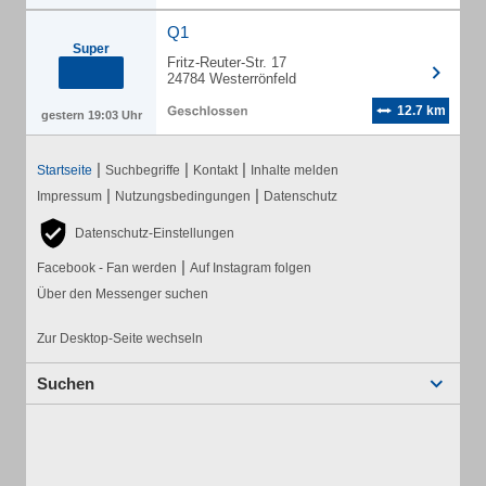
Q1
Super
Fritz-Reuter-Str. 17
24784 Westerrönfeld
12.7 km
gestern 19:03 Uhr
|
|
|
Startseite
Suchbegriffe
Kontakt
Inhalte melden
|
|
Impressum
Nutzungsbedingungen
Datenschutz
Datenschutz-Einstellungen
|
Facebook - Fan werden
Auf Instagram folgen
Über den Messenger suchen
Zur Desktop-Seite wechseln
Suchen