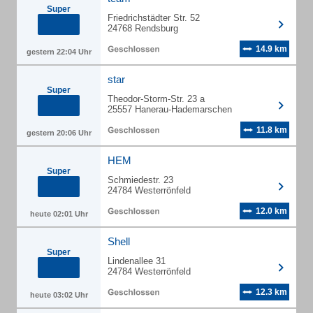
Super
Friedrichstädter Str. 52
24768 Rendsburg
14.9 km
gestern 22:04 Uhr
star
Super
Theodor-Storm-Str. 23 a
25557 Hanerau-Hademarschen
11.8 km
gestern 20:06 Uhr
HEM
Super
Schmiedestr. 23
24784 Westerrönfeld
12.0 km
heute 02:01 Uhr
Shell
Super
Lindenallee 31
24784 Westerrönfeld
12.3 km
heute 03:02 Uhr