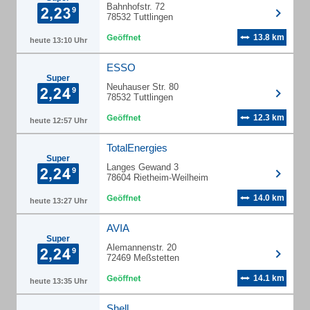
Bahnhofstr. 72
78532 Tuttlingen
13.8 km
heute 13:10 Uhr
ESSO
Super
Neuhauser Str. 80
78532 Tuttlingen
12.3 km
heute 12:57 Uhr
TotalEnergies
Super
Langes Gewand 3
78604 Rietheim-Weilheim
14.0 km
heute 13:27 Uhr
AVIA
Super
Alemannenstr. 20
72469 Meßstetten
14.1 km
heute 13:35 Uhr
Shell