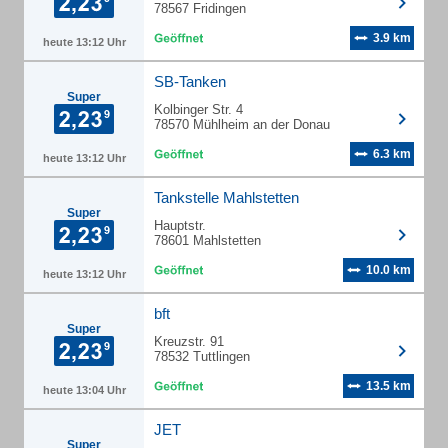
78567 Fridingen
3.9 km
heute 13:12 Uhr
SB-Tanken
Super
Kolbinger Str. 4
78570 Mühlheim an der Donau
6.3 km
heute 13:12 Uhr
Tankstelle Mahlstetten
Super
Hauptstr.
78601 Mahlstetten
10.0 km
heute 13:12 Uhr
bft
Super
Kreuzstr. 91
78532 Tuttlingen
13.5 km
heute 13:04 Uhr
JET
Super