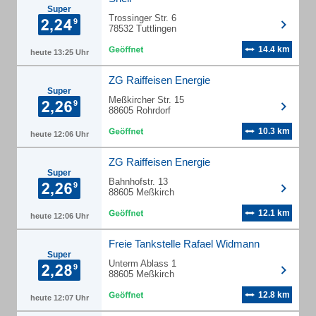
Super
Trossinger Str. 6
78532 Tuttlingen
14.4 km
heute 13:25 Uhr
ZG Raiffeisen Energie
Super
Meßkircher Str. 15
88605 Rohrdorf
10.3 km
heute 12:06 Uhr
ZG Raiffeisen Energie
Super
Bahnhofstr. 13
88605 Meßkirch
12.1 km
heute 12:06 Uhr
Freie Tankstelle Rafael Widmann
Super
Unterm Ablass 1
88605 Meßkirch
12.8 km
heute 12:07 Uhr