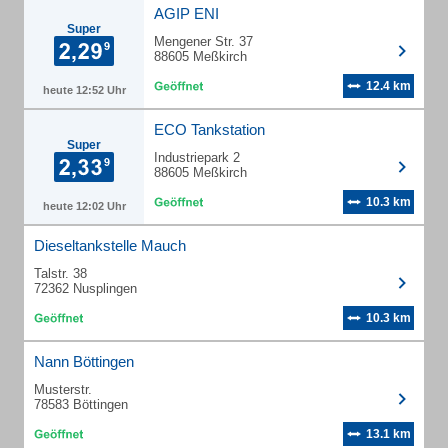
AGIP ENI
Super
Mengener Str. 37
88605 Meßkirch
12.4 km
heute 12:52 Uhr
ECO Tankstation
Super
Industriepark 2
88605 Meßkirch
10.3 km
heute 12:02 Uhr
Dieseltankstelle Mauch
Talstr. 38
72362 Nusplingen
10.3 km
Nann Böttingen
Musterstr.
78583 Böttingen
13.1 km