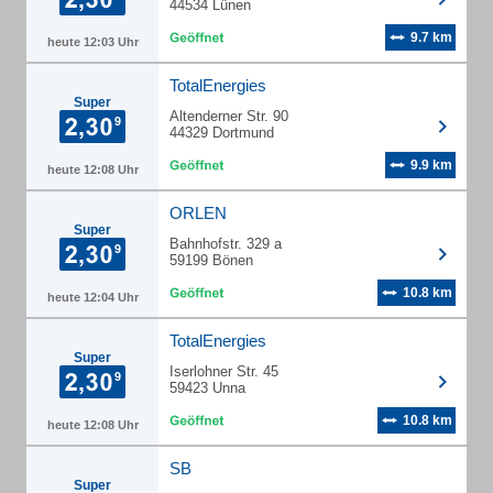
44534 Lünen
9.7 km
heute 12:03 Uhr
TotalEnergies
Super
Altenderner Str. 90
44329 Dortmund
9.9 km
heute 12:08 Uhr
ORLEN
Super
Bahnhofstr. 329 a
59199 Bönen
10.8 km
heute 12:04 Uhr
TotalEnergies
Super
Iserlohner Str. 45
59423 Unna
10.8 km
heute 12:08 Uhr
SB
Super