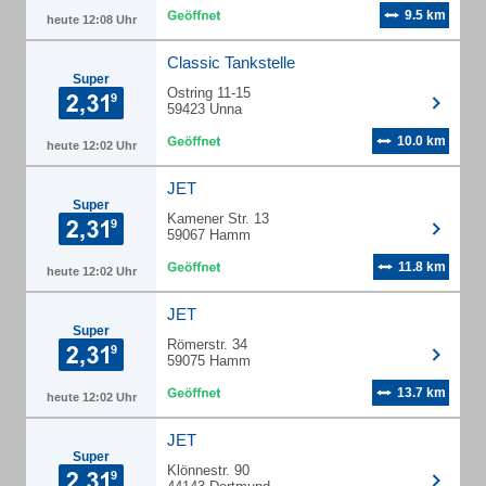
9.5 km
heute 12:08 Uhr
Classic Tankstelle
Super
Ostring 11-15
59423 Unna
10.0 km
heute 12:02 Uhr
JET
Super
Kamener Str. 13
59067 Hamm
11.8 km
heute 12:02 Uhr
JET
Super
Römerstr. 34
59075 Hamm
13.7 km
heute 12:02 Uhr
JET
Super
Klönnestr. 90