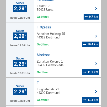
Super
Feldstr. 7
59423 Unna
9.7 km
heute 12:08 Uhr
T Xpress
Super
Asselner Hellweg 75
44319 Dortmund
10.4 km
heute 12:08 Uhr
Markant
Super
Zur alten Kolonie 1
59439 Holzwickede
11.1 km
heute 12:01 Uhr
T
Super
Flughafenstr. 71
44309 Dortmund
11.4 km
heute 12:08 Uhr