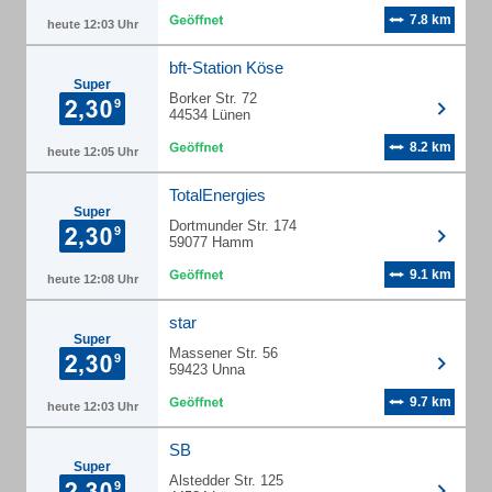
7.8 km
heute 12:03 Uhr
bft-Station Köse
Super
Borker Str. 72
44534 Lünen
8.2 km
heute 12:05 Uhr
TotalEnergies
Super
Dortmunder Str. 174
59077 Hamm
9.1 km
heute 12:08 Uhr
star
Super
Massener Str. 56
59423 Unna
9.7 km
heute 12:03 Uhr
SB
Super
Alstedder Str. 125