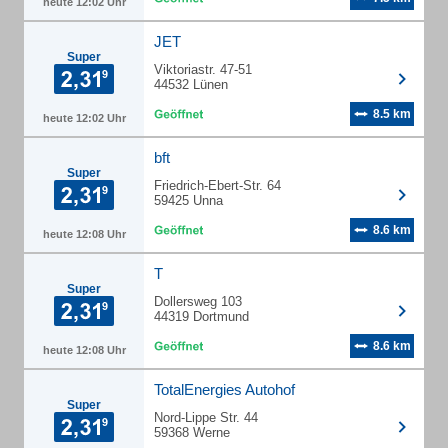
heute 12:02 Uhr
JET
Super
Viktoriastr. 47-51
44532 Lünen
8.5 km
heute 12:02 Uhr
bft
Super
Friedrich-Ebert-Str. 64
59425 Unna
8.6 km
heute 12:08 Uhr
T
Super
Dollersweg 103
44319 Dortmund
8.6 km
heute 12:08 Uhr
TotalEnergies Autohof
Super
Nord-Lippe Str. 44
59368 Werne