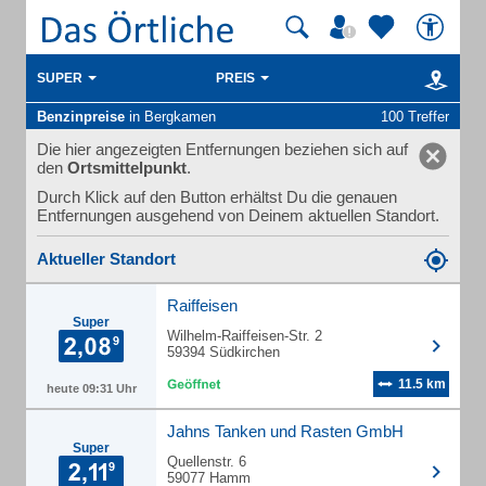
SUPER
PREIS
Benzinpreise
in Bergkamen
100 Treffer
Die hier angezeigten Entfernungen beziehen sich auf
den
Ortsmittelpunkt
.
Durch Klick auf den Button erhältst Du die genauen
Entfernungen ausgehend von Deinem aktuellen Standort.
Aktueller Standort
Raiffeisen
Super
Wilhelm-Raiffeisen-Str. 2
59394 Südkirchen
11.5 km
heute 09:31 Uhr
Jahns Tanken und Rasten GmbH
Super
Quellenstr. 6
59077 Hamm