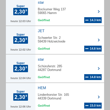
star
Super
Bockumer Weg 137
59065 Hamm
14.3 km
heute 12:03 Uhr
JET
Super
Schwerter Str. 2
59439 Holzwickede
14.6 km
heute 12:02 Uhr
star
Super
Schüruferstr. 285
44287 Dortmund
14.8 km
heute 12:04 Uhr
HEM
Super
Lindenhorster Str. 165
44339 Dortmund
15.0 km
heute 12:06 Uhr