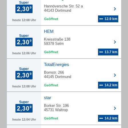
Super
Hannöversche Str. 52 a
44143 Dortmund
12.9 km
heute 12:08 Uhr
HEM
Super
Kreisstraße 138
59379 Selm
13.7 km
heute 12:06 Uhr
TotalEnergies
Super
Bornstr. 266
44145 Dortmund
14.2 km
heute 12:08 Uhr
star
Super
Borker Str. 196
45731 Waltrop
14.2 km
heute 12:04 Uhr