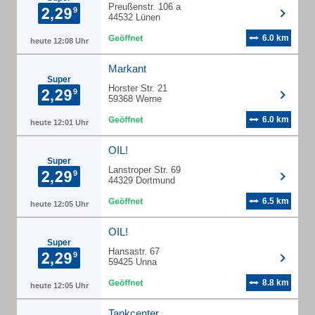
Preußenstr. 106 a
44532 Lünen
6.0 km
heute 12:08 Uhr
Markant
Super
Horster Str. 21
59368 Werne
6.0 km
heute 12:01 Uhr
OIL!
Super
Lanstroper Str. 69
44329 Dortmund
6.5 km
heute 12:05 Uhr
OIL!
Super
Hansastr. 67
59425 Unna
8.8 km
heute 12:05 Uhr
Tankcenter