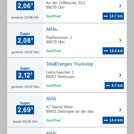
An der Zollbrücke 31/1
89079 Ulm
14.7 km
gestern 13:06 Uhr
ARAL
Super
Raiffeisenstr. 1
89079 Ulm
14.4 km
gestern 14:47 Uhr
TotalEnergies Truckstop
Super
Leitschaecker 2
89257 Illertissen
4.7 km
gestern 13:47 Uhr
AVIA
Super
A7 Illertal West
88451 Dettingen an der Iller
14.4 km
heute 02:02 Uhr
ARAL