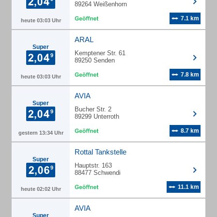
89264 Weißenhorn
7.1 km
heute 03:03 Uhr
ARAL
Super
Kemptener Str. 61
89250 Senden
7.8 km
heute 03:03 Uhr
AVIA
Super
Bucher Str. 2
89299 Unterroth
8.7 km
gestern 13:34 Uhr
Rottal Tankstelle
Super
Hauptstr. 163
88477 Schwendi
11.1 km
heute 02:02 Uhr
AVIA
Super