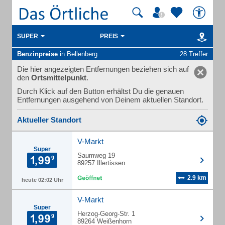
SUPER
PREIS
Benzinpreise
in Bellenberg
28 Treffer
Die hier angezeigten Entfernungen beziehen sich auf
den
Ortsmittelpunkt
.
Durch Klick auf den Button erhältst Du die genauen
Entfernungen ausgehend von Deinem aktuellen Standort.
Aktueller Standort
V-Markt
Super
Saumweg 19
89257 Illertissen
2.9 km
heute 02:02 Uhr
V-Markt
Super
Herzog-Georg-Str. 1
89264 Weißenhorn