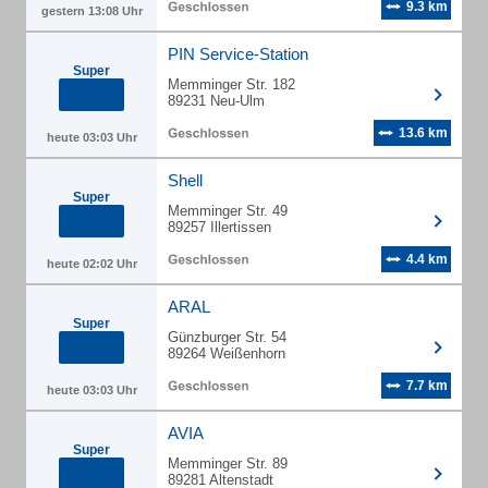
9.3 km
gestern 13:08 Uhr
PIN Service-Station
Super
Memminger Str. 182
89231 Neu-Ulm
13.6 km
heute 03:03 Uhr
Shell
Super
Memminger Str. 49
89257 Illertissen
4.4 km
heute 02:02 Uhr
ARAL
Super
Günzburger Str. 54
89264 Weißenhorn
7.7 km
heute 03:03 Uhr
AVIA
Super
Memminger Str. 89
89281 Altenstadt