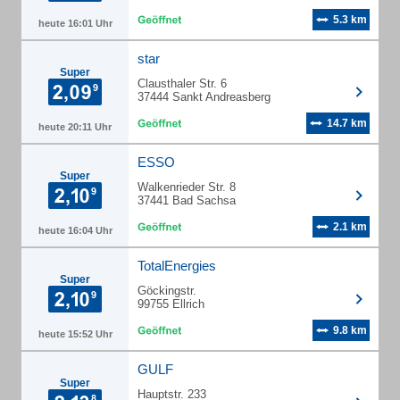
5.3 km
heute 16:01 Uhr
star
Super
Clausthaler Str. 6
37444 Sankt Andreasberg
14.7 km
heute 20:11 Uhr
ESSO
Super
Walkenrieder Str. 8
37441 Bad Sachsa
2.1 km
heute 16:04 Uhr
TotalEnergies
Super
Göckingstr.
99755 Ellrich
9.8 km
heute 15:52 Uhr
GULF
Super
Hauptstr. 233