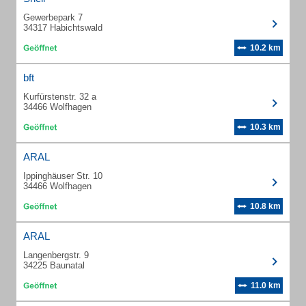
Gewerbepark 7
34317 Habichtswald
10.2 km
bft
Kurfürstenstr. 32 a
34466 Wolfhagen
10.3 km
ARAL
Ippinghäuser Str. 10
34466 Wolfhagen
10.8 km
ARAL
Langenbergstr. 9
34225 Baunatal
11.0 km