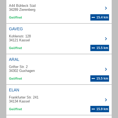
A44 Bühleck Süd
34289 Zierenberg
15.4 km
GAVEG
Kohlenstr. 128
34121 Kassel
15.5 km
ARAL
Grifter Str. 2
34302 Guxhagen
15.5 km
ELAN
Frankfurter Str. 241
34134 Kassel
15.9 km