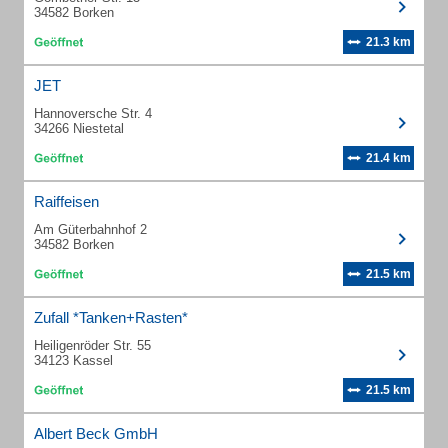
34582 Borken
21.3 km
JET
Hannoversche Str. 4
34266 Niestetal
21.4 km
Raiffeisen
Am Güterbahnhof 2
34582 Borken
21.5 km
Zufall *Tanken+Rasten*
Heiligenröder Str. 55
34123 Kassel
21.5 km
Albert Beck GmbH