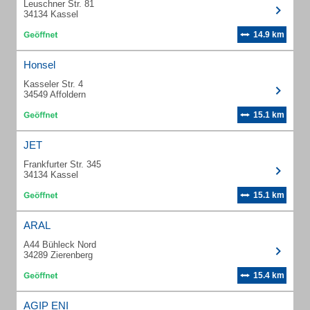
Leuschner Str. 81
34134 Kassel
14.9 km
Honsel
Kasseler Str. 4
34549 Affoldern
15.1 km
JET
Frankfurter Str. 345
34134 Kassel
15.1 km
ARAL
A44 Bühleck Nord
34289 Zierenberg
15.4 km
AGIP ENI