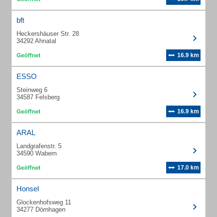
bft
Heckershäuser Str. 28
34292 Ahnatal
16.9 km
ESSO
Steinweg 6
34587 Felsberg
16.9 km
ARAL
Landgrafenstr. 5
34590 Wabern
17.0 km
Honsel
Glockenhofsweg 11
34277 Dörnhagen