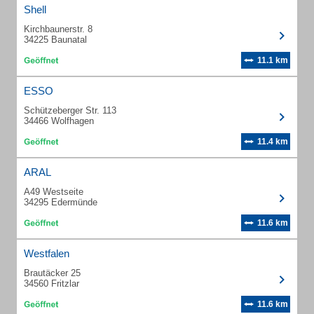
Shell
Kirchbaunerstr. 8
34225 Baunatal
11.1 km
ESSO
Schützeberger Str. 113
34466 Wolfhagen
11.4 km
ARAL
A49 Westseite
34295 Edermünde
11.6 km
Westfalen
Brautäcker 25
34560 Fritzlar
11.6 km