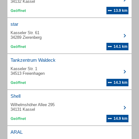
34132 Kassel
13.9 km
star
Kasseler Str. 61
34289 Zierenberg
14.1 km
Tankzentrum Waldeck
Kasseler Str. 1
34513 Freienhagen
14.3 km
Shell
Wilhelmshöher Allee 295
34131 Kassel
14.9 km
ARAL