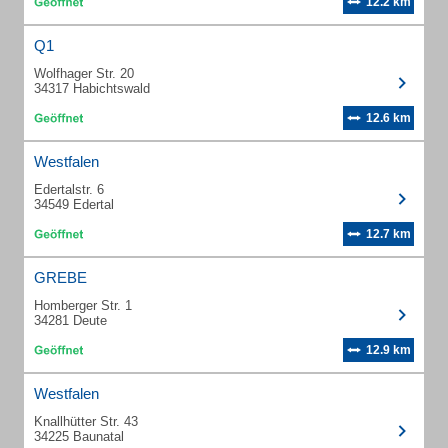
12.2 km
Q1
Wolfhager Str. 20
34317 Habichtswald
12.6 km
Westfalen
Edertalstr. 6
34549 Edertal
12.7 km
GREBE
Homberger Str. 1
34281 Deute
12.9 km
Westfalen
Knallhütter Str. 43
34225 Baunatal