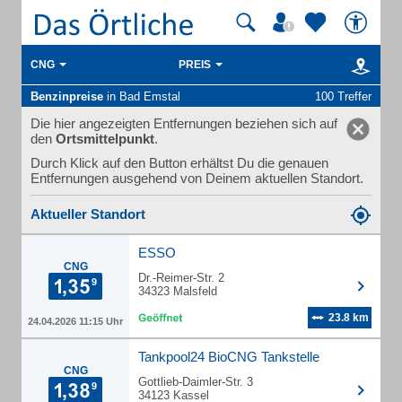
CNG
PREIS
Benzinpreise
in Bad Emstal
100 Treffer
Die hier angezeigten Entfernungen beziehen sich auf
den
Ortsmittelpunkt
.
Durch Klick auf den Button erhältst Du die genauen
Entfernungen ausgehend von Deinem aktuellen Standort.
Aktueller Standort
ESSO
CNG
Dr.-Reimer-Str. 2
34323 Malsfeld
23.8 km
24.04.2026 11:15 Uhr
Tankpool24 BioCNG Tankstelle
CNG
Gottlieb-Daimler-Str. 3
34123 Kassel