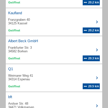
20.2 km
Kaufland
Franzgraben 40
34125 Kassel
20.2 km
Albert Beck GmbH
Frankfurter Str. 3
34582 Borken
20.3 km
Q1
Weimarer Weg 41
34314 Espenau
20.5 km
bft
Arolser Str. 48
34471 Volkmarsen