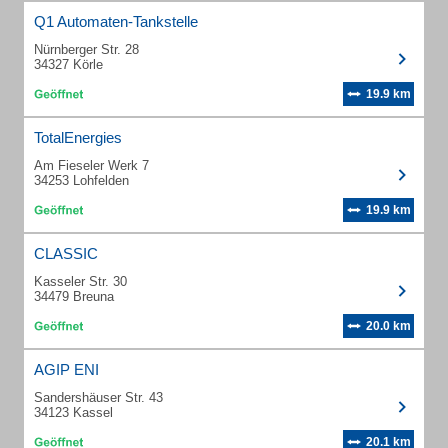
Q1 Automaten-Tankstelle
Nürnberger Str. 28
34327 Körle
19.9 km
TotalEnergies
Am Fieseler Werk 7
34253 Lohfelden
19.9 km
CLASSIC
Kasseler Str. 30
34479 Breuna
20.0 km
AGIP ENI
Sandershäuser Str. 43
34123 Kassel
20.1 km