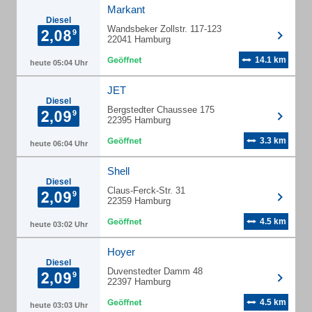
Markant
Diesel
Wandsbeker Zollstr. 117-123
22041 Hamburg
14.1 km
heute 05:04 Uhr
JET
Diesel
Bergstedter Chaussee 175
22395 Hamburg
3.3 km
heute 06:04 Uhr
Shell
Diesel
Claus-Ferck-Str. 31
22359 Hamburg
4.5 km
heute 03:02 Uhr
Hoyer
Diesel
Duvenstedter Damm 48
22397 Hamburg
4.5 km
heute 03:03 Uhr