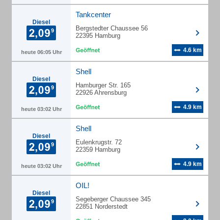
Tankcenter
Diesel
Bergstedter Chaussee 56
22395 Hamburg
4.6 km
heute 06:05 Uhr
Shell
Diesel
Hamburger Str. 165
22926 Ahrensburg
4.9 km
heute 03:02 Uhr
Shell
Diesel
Eulenkrugstr. 72
22359 Hamburg
4.9 km
heute 03:02 Uhr
OIL!
Diesel
Segeberger Chaussee 345
22851 Norderstedt