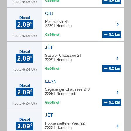
8.0 km
heute 04:03 Uhr
OIL!
Diesel
Rolfinckstr. 48
22391 Hamburg
8.1 km
heute 02:01 Uhr
JET
Diesel
Saseler Chaussee 24
22391 Hamburg
8.2 km
heute 06:05 Uhr
ELAN
Diesel
Segeberger Chaussee 240
22851 Norderstedt
9.1 km
heute 04:04 Uhr
JET
Diesel
Poppenbütteler Weg 92
22339 Hamburg