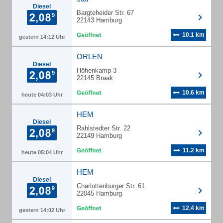
Diesel
Bargteheider Str. 67
22143 Hamburg
10.1 km
gestern 14:12 Uhr
ORLEN
Diesel
Höhenkamp 3
22145 Braak
10.6 km
heute 04:03 Uhr
HEM
Diesel
Rahlstedter Str. 22
22149 Hamburg
11.2 km
heute 05:04 Uhr
HEM
Diesel
Charlottenburger Str. 61
22045 Hamburg
12.4 km
gestern 14:02 Uhr