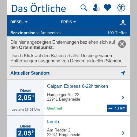
DIESEL
PREIS
Benzinpreise
in Ammersbek
100 Treffer
Die hier angezeigten Entfernungen beziehen sich auf
den
Ortsmittelpunkt
.
Durch Klick auf den Button erhältst Du die genauen
Entfernungen ausgehend von Deinem aktuellen Standort.
Aktueller Standort
Calpam Express 6-22h tanken
Diesel
Hamburger Str. 22
22941 Bargteheide
7.3 km
gestern 17:01 Uhr
famila
Diesel
Am Redder 2
22941 Bargteheide