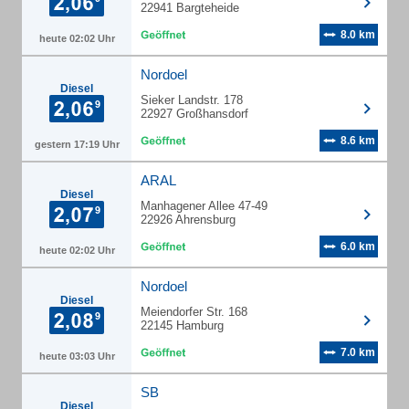
22941 Bargteheide
8.0 km
heute 02:02 Uhr
Nordoel
Diesel
Sieker Landstr. 178
22927 Großhansdorf
8.6 km
gestern 17:19 Uhr
ARAL
Diesel
Manhagener Allee 47-49
22926 Ahrensburg
6.0 km
heute 02:02 Uhr
Nordoel
Diesel
Meiendorfer Str. 168
22145 Hamburg
7.0 km
heute 03:03 Uhr
SB
Diesel