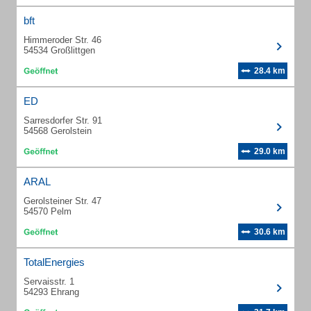
bft
Himmeroder Str. 46
54534 Großlittgen
28.4 km
ED
Sarresdorfer Str. 91
54568 Gerolstein
29.0 km
ARAL
Gerolsteiner Str. 47
54570 Pelm
30.6 km
TotalEnergies
Servaisstr. 1
54293 Ehrang