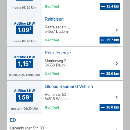
11.4 km
heute 05:20 Uhr
Raiffeisen
AdBlue LKW
Raiffeisenstr. 1
54657 Badem
15.7 km
heute 06:20 Uhr
Roth- Energie
AdBlue LKW
Marderweg 2
54550 Daun
35.0 km
05.08.2026 12:05 Uhr
Globus Baumarkt Wittlich
AdBlue LKW
Römerstr. 53
54516 Wittlich
36.0 km
gestern 06:30 Uhr
ED
Luxemburger Str. 33