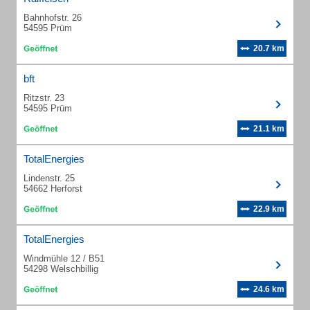
Bahnhofstr. 26
54595 Prüm
20.7 km
bft
Ritzstr. 23
54595 Prüm
21.1 km
TotalEnergies
Lindenstr. 25
54662 Herforst
22.9 km
TotalEnergies
Windmühle 12 / B51
54298 Welschbillig
24.6 km