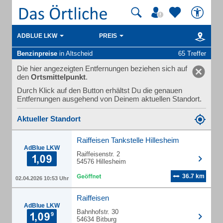
ADBLUE LKW
PREIS
Benzinpreise
in Altscheid
65 Treffer
Die hier angezeigten Entfernungen beziehen sich auf
den
Ortsmittelpunkt
.
Durch Klick auf den Button erhältst Du die genauen
Entfernungen ausgehend von Deinem aktuellen Standort.
Aktueller Standort
Raiffeisen Tankstelle Hillesheim
AdBlue LKW
Raiffeisenstr. 2
54576 Hillesheim
36.7 km
02.04.2026 10:53 Uhr
Raiffeisen
AdBlue LKW
Bahnhofstr. 30
54634 Bitburg