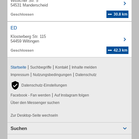
Wittlicher Str. 5
54531 Manderscheid
30.8 km
ED
Klosterberg Str. 115
54459 Wiltingen
42.3 km
|
|
|
Startseite
Suchbegriffe
Kontakt
Inhalte melden
|
|
Impressum
Nutzungsbedingungen
Datenschutz
Datenschutz-Einstellungen
|
Facebook - Fan werden
Auf Instagram folgen
Über den Messenger suchen
Zur Desktop-Seite wechseln
Suchen