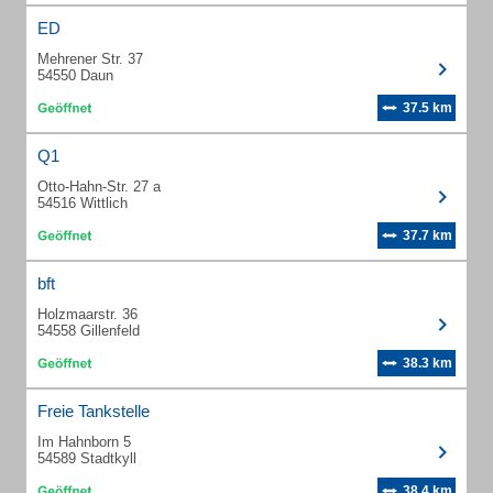
ED
Mehrener Str. 37
54550 Daun
37.5 km
Q1
Otto-Hahn-Str. 27 a
54516 Wittlich
37.7 km
bft
Holzmaarstr. 36
54558 Gillenfeld
38.3 km
Freie Tankstelle
Im Hahnborn 5
54589 Stadtkyll
38.4 km