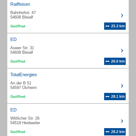
Raiffeisen
Bahnhofstr. 47
54608 Bleialf
25.3 km
ED
Auwer Str. 31
54608 Bleialf
26.0 km
TotalEnergies
An der B 51
54597 Olzheim
28.1 km
ED
Wittlicher Str. 26
54518 Heidweiler
28.2 km