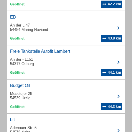
42.2 km
ED
An der L 47
54484 Maring-Noviand
43.8 km
Freie Tankstelle Autofit Lambert
An der - L151
54317 Osburg
44.1 km
Budget Oil
Moselufer 28
54539 Ürzig
44.3 km
bft
Adenauer Str. 5