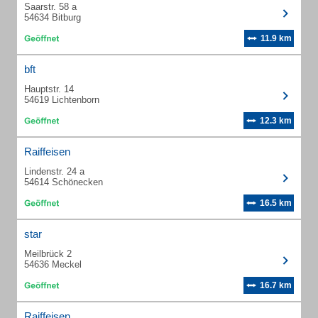
Saarstr. 58 a
54634 Bitburg
11.9 km
bft
Hauptstr. 14
54619 Lichtenborn
12.3 km
Raiffeisen
Lindenstr. 24 a
54614 Schönecken
16.5 km
star
Meilbrück 2
54636 Meckel
16.7 km
Raiffeisen