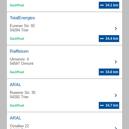
34.1 km
TotalEnergies
Eurener Str. 92
54294 Trier
34.4 km
Raiffeisen
Ulmenstr. 4
54597 Ormont
34.6 km
ARAL
Ruwerer Str. 35
54292 Trier
34.7 km
ARAL
Ostallee 22