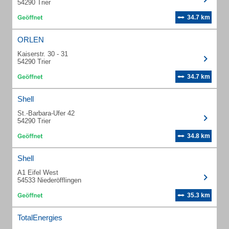
54290 Trier
34.7 km
ORLEN
Kaiserstr. 30 - 31
54290 Trier
34.7 km
Shell
St.-Barbara-Ufer 42
54290 Trier
34.8 km
Shell
A1 Eifel West
54533 Niederöfflingen
35.3 km
TotalEnergies