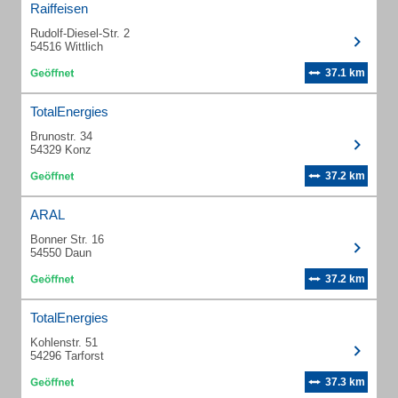
Raiffeisen
Rudolf-Diesel-Str. 2
54516 Wittlich
37.1 km
TotalEnergies
Brunostr. 34
54329 Konz
37.2 km
ARAL
Bonner Str. 16
54550 Daun
37.2 km
TotalEnergies
Kohlenstr. 51
54296 Tarforst
37.3 km