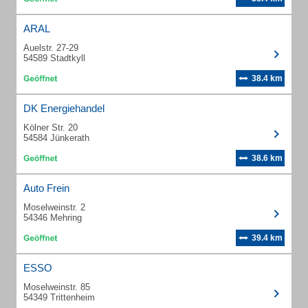
ARAL
Auelstr. 27-29
54589 Stadtkyll
38.4 km
DK Energiehandel
Kölner Str. 20
54584 Jünkerath
38.6 km
Auto Frein
Moselweinstr. 2
54346 Mehring
39.4 km
ESSO
Moselweinstr. 85
54349 Trittenheim