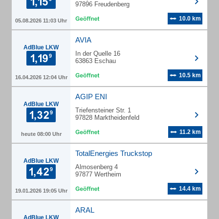
97896 Freudenberg
10.0 km
05.08.2026 11:03 Uhr
AVIA
AdBlue LKW
In der Quelle 16
63863 Eschau
10.5 km
16.04.2026 12:04 Uhr
AGIP ENI
AdBlue LKW
Triefensteiner Str. 1
97828 Marktheidenfeld
11.2 km
heute 08:00 Uhr
TotalEnergies Truckstop
AdBlue LKW
Almosenberg 4
97877 Wertheim
14.4 km
19.01.2026 19:05 Uhr
ARAL
AdBlue LKW