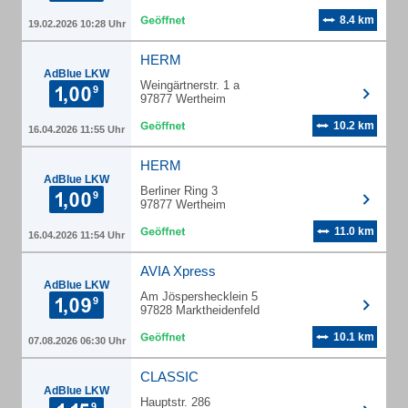
8.4 km
19.02.2026 10:28 Uhr
HERM
AdBlue LKW
Weingärtnerstr. 1 a
97877 Wertheim
10.2 km
16.04.2026 11:55 Uhr
HERM
AdBlue LKW
Berliner Ring 3
97877 Wertheim
11.0 km
16.04.2026 11:54 Uhr
AVIA Xpress
AdBlue LKW
Am Jöspershecklein 5
97828 Marktheidenfeld
10.1 km
07.08.2026 06:30 Uhr
CLASSIC
AdBlue LKW
Hauptstr. 286