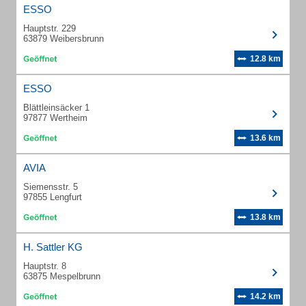
ESSO
Hauptstr. 229
63879 Weibersbrunn
12.8 km
ESSO
Blättleinsäcker 1
97877 Wertheim
13.6 km
AVIA
Siemensstr. 5
97855 Lengfurt
13.8 km
H. Sattler KG
Hauptstr. 8
63875 Mespelbrunn
14.2 km