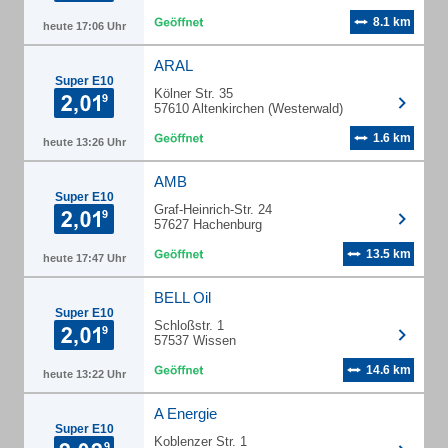
8.1 km
heute 17:06 Uhr
ARAL
Super E10
Kölner Str. 35
57610 Altenkirchen (Westerwald)
1.6 km
heute 13:26 Uhr
AMB
Super E10
Graf-Heinrich-Str. 24
57627 Hachenburg
13.5 km
heute 17:47 Uhr
BELL Oil
Super E10
Schloßstr. 1
57537 Wissen
14.6 km
heute 13:22 Uhr
A Energie
Super E10
Koblenzer Str. 1