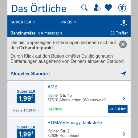
SUPER E10
PREIS
Benzinpreise
in Almersbach
33 Treffer
Die hier angezeigten Entfernungen beziehen sich auf
den
Ortsmittelpunkt
.
Durch Klick auf den Button erhältst Du die genauen
Entfernungen ausgehend von Deinem aktuellen Standort.
Aktueller Standort
AMB
Super E10
Kölner Str. 45
57610 Altenkirchen (Westerwald)
1.6 km
heute 17:20 Uhr
RUMAG Energy Tankstelle
Super E10
Kölner Str. 2
57635 Hasselbach