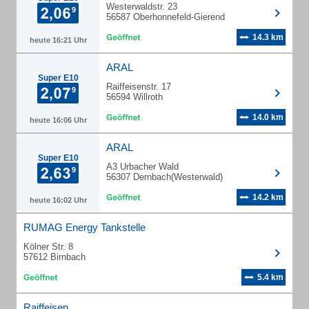
Westerwaldstr. 23
56587 Oberhonnefeld-Gierend
14.3 km
heute 16:21 Uhr
ARAL
Super E10
Raiffeisenstr. 17
56594 Willroth
14.0 km
heute 16:06 Uhr
ARAL
Super E10
A3 Urbacher Wald
56307 Dernbach(Westerwald)
14.2 km
heute 16:02 Uhr
RUMAG Energy Tankstelle
Kölner Str. 8
57612 Birnbach
5.4 km
Raiffeisen