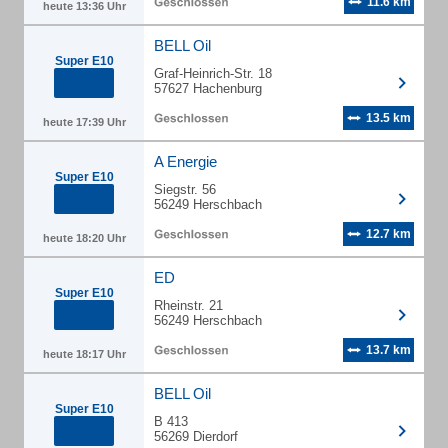
11.6 km
heute 13:36 Uhr
BELL Oil
Super E10
Graf-Heinrich-Str. 18
57627 Hachenburg
13.5 km
heute 17:39 Uhr
A Energie
Super E10
Siegstr. 56
56249 Herschbach
12.7 km
heute 18:20 Uhr
ED
Super E10
Rheinstr. 21
56249 Herschbach
13.7 km
heute 18:17 Uhr
BELL Oil
Super E10
B 413
56269 Dierdorf