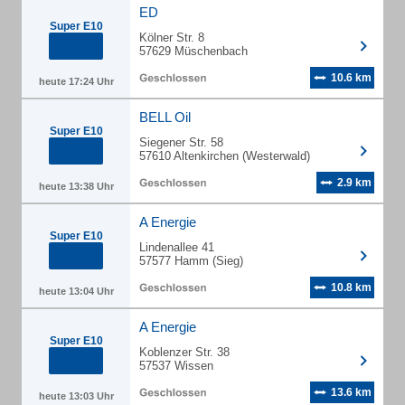
ED
Super E10
Kölner Str. 8
57629 Müschenbach
10.6 km
heute 17:24 Uhr
BELL Oil
Super E10
Siegener Str. 58
57610 Altenkirchen (Westerwald)
2.9 km
heute 13:38 Uhr
A Energie
Super E10
Lindenallee 41
57577 Hamm (Sieg)
10.8 km
heute 13:04 Uhr
A Energie
Super E10
Koblenzer Str. 38
57537 Wissen
13.6 km
heute 13:03 Uhr