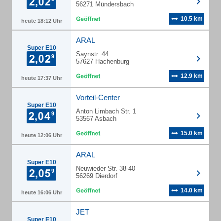
56271 Mündersbach
10.5 km
heute 18:12 Uhr
ARAL
Super E10
Saynstr. 44
57627 Hachenburg
12.9 km
heute 17:37 Uhr
Vorteil-Center
Super E10
Anton Limbach Str. 1
53567 Asbach
15.0 km
heute 12:06 Uhr
ARAL
Super E10
Neuwieder Str. 38-40
56269 Dierdorf
14.0 km
heute 16:06 Uhr
JET
Super E10