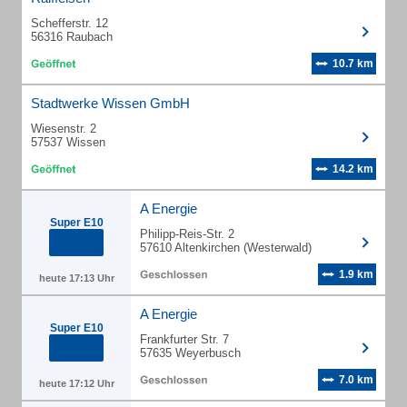
Schefferstr. 12
56316 Raubach
10.7 km
Stadtwerke Wissen GmbH
Wiesenstr. 2
57537 Wissen
14.2 km
A Energie
Super E10
Philipp-Reis-Str. 2
57610 Altenkirchen (Westerwald)
1.9 km
heute 17:13 Uhr
A Energie
Super E10
Frankfurter Str. 7
57635 Weyerbusch
7.0 km
heute 17:12 Uhr