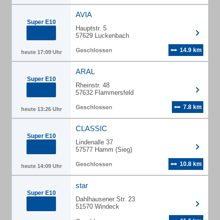
AVIA
Super E10
Hauptstr. 5
57629 Luckenbach
14.9 km
heute 17:09 Uhr
ARAL
Super E10
Rheinstr. 48
57632 Flammersfeld
7.8 km
heute 13:26 Uhr
CLASSIC
Super E10
Lindenalle 37
57577 Hamm (Sieg)
10.8 km
heute 14:09 Uhr
star
Super E10
Dahlhausener Str. 23
51570 Windeck