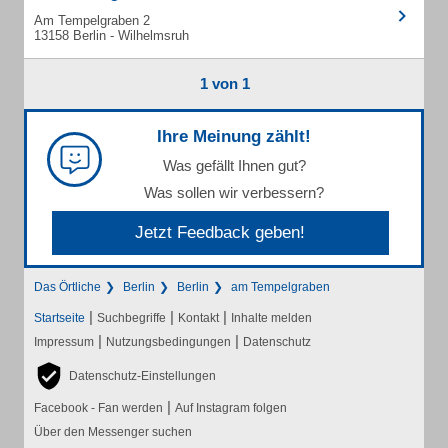
Am Tempelgraben 2
13158 Berlin - Wilhelmsruh
1 von 1
Ihre Meinung zählt!
Was gefällt Ihnen gut?
Was sollen wir verbessern?
Jetzt Feedback geben!
Das Örtliche
Berlin
Berlin
am Tempelgraben
|
|
|
Startseite
Suchbegriffe
Kontakt
Inhalte melden
|
|
Impressum
Nutzungsbedingungen
Datenschutz
Datenschutz-Einstellungen
|
Facebook - Fan werden
Auf Instagram folgen
Über den Messenger suchen