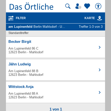
FILTER
KARTE
am Lupinenfeld
Berlin Mahlsdorf - Unternehmen und Personen
Treffer 1-3 von 3
Standardtreffer
Becker Birgit
Am Lupinenfeld 86 C
12623 Berlin - Mahlsdorf
Jähn Ludwig
Am Lupinenfeld 88 B
12623 Berlin - Mahlsdorf
Wittstock Anja
Am Lupinenfeld 88 A
12623 Berlin - Mahlsdorf
1 von 1