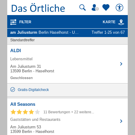
FILTER
KARTE
am Juliusturm
Berlin Haselhorst - Unternehmen und Personen
Treffer 1-25 von 67
Standardtreffer
ALDI
Lebensmittel
Am Juliusturm 31
13599 Berlin - Haselhorst
Gratis-Digitalcheck
All Seasons
11 Bewertungen + 22 weitere...
Gaststätten und Restaurants
Am Juliusturm 53
13599 Berlin - Haselhorst