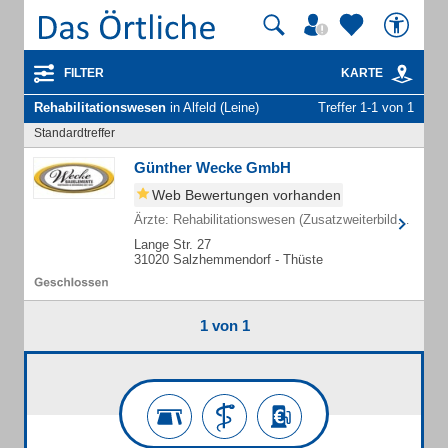
FILTER
KARTE
Rehabilitationswesen
in Alfeld (Leine)
Treffer 1-1 von 1
Standardtreffer
Günther Wecke GmbH
Web Bewertungen vorhanden
Ärzte: Rehabilitationswesen (Zusatzweiterbildung)
Lange Str. 27
31020 Salzhemmendorf - Thüste
1 von 1