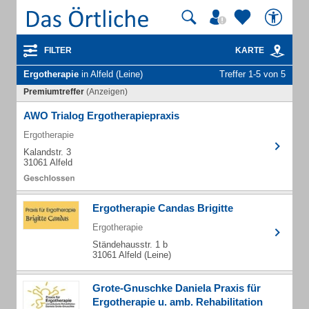
FILTER
KARTE
Ergotherapie
in Alfeld (Leine)
Treffer 1-5 von 5
Premiumtreffer
(Anzeigen)
AWO Trialog Ergotherapiepraxis
Ergotherapie
Kalandstr. 3
31061 Alfeld
Ergotherapie Candas Brigitte
Ergotherapie
Ständehausstr. 1 b
31061 Alfeld (Leine)
Grote-Gnuschke Daniela Praxis für
Ergotherapie u. amb. Rehabilitation