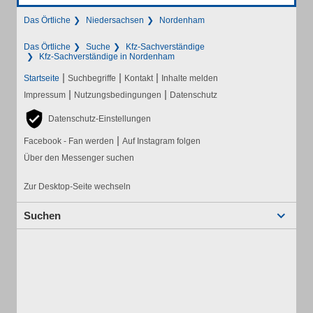
Das Örtliche
Niedersachsen
Nordenham
Das Örtliche
Suche
Kfz-Sachverständige
Kfz-Sachverständige in Nordenham
|
|
|
Startseite
Suchbegriffe
Kontakt
Inhalte melden
|
|
Impressum
Nutzungsbedingungen
Datenschutz
Datenschutz-Einstellungen
|
Facebook - Fan werden
Auf Instagram folgen
Über den Messenger suchen
Zur Desktop-Seite wechseln
Suchen