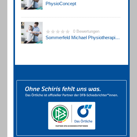
PhysioConcept
0 Bewertungen
Sommerfeld Michael Physiotherapiepraxis