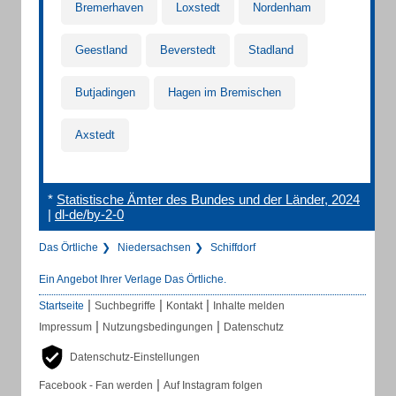
Bremerhaven
Loxstedt
Nordenham
Geestland
Beverstedt
Stadland
Butjadingen
Hagen im Bremischen
Axstedt
*
Statistische Ämter des Bundes und der Länder, 2024
|
dl-de/by-2-0
Das Örtliche
Niedersachsen
Schiffdorf
Ein Angebot Ihrer Verlage Das Örtliche.
|
|
|
Startseite
Suchbegriffe
Kontakt
Inhalte melden
|
|
Impressum
Nutzungsbedingungen
Datenschutz
Datenschutz-Einstellungen
|
Facebook - Fan werden
Auf Instagram folgen