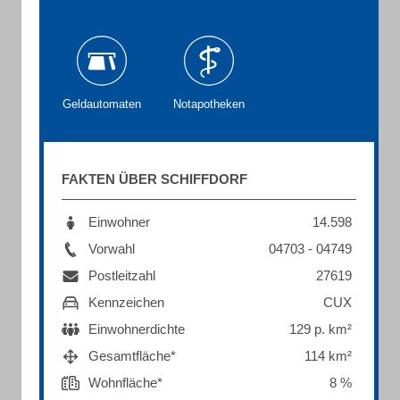
Geldautomaten
Notapotheken
FAKTEN ÜBER SCHIFFDORF
Einwohner
14.598
Vorwahl
04703 - 04749
Postleitzahl
27619
Kennzeichen
CUX
Einwohnerdichte
129 p. km²
Gesamtfläche*
114 km²
Wohnfläche*
8 %