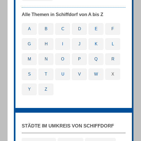
Alle Themen in Schiffdorf von A bis Z
A
B
C
D
E
F
G
H
I
J
K
L
M
N
O
P
Q
R
S
T
U
V
W
X
Y
Z
STÄDTE IM UMKREIS VON SCHIFFDORF