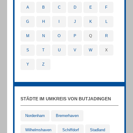
A
B
C
D
E
F
G
H
I
J
K
L
M
N
O
P
Q
R
S
T
U
V
W
X
Y
Z
STÄDTE IM UMKREIS VON BUTJADINGEN
Nordenham
Bremerhaven
Wilhelmshaven
Schiffdorf
Stadland