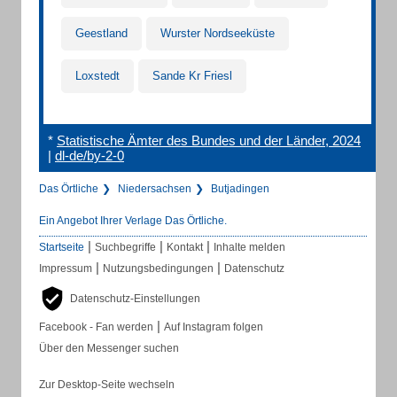
Geestland
Wurster Nordseeküste
Loxstedt
Sande Kr Friesl
*
Statistische Ämter des Bundes und der Länder, 2024
|
dl-de/by-2-0
Das Örtliche
Niedersachsen
Butjadingen
Ein Angebot Ihrer Verlage Das Örtliche.
|
|
|
Startseite
Suchbegriffe
Kontakt
Inhalte melden
|
|
Impressum
Nutzungsbedingungen
Datenschutz
Datenschutz-Einstellungen
|
Facebook - Fan werden
Auf Instagram folgen
Über den Messenger suchen
Zur Desktop-Seite wechseln