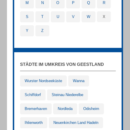
M
N
O
P
Q
R
S
T
U
V
W
X
Y
Z
STÄDTE IM UMKREIS VON GEESTLAND
Wurster Nordseeküste
Wanna
Schiffdorf
Steinau Niederelbe
Bremerhaven
Nordleda
Odisheim
Ihlienworth
Neuenkirchen Land Hadeln