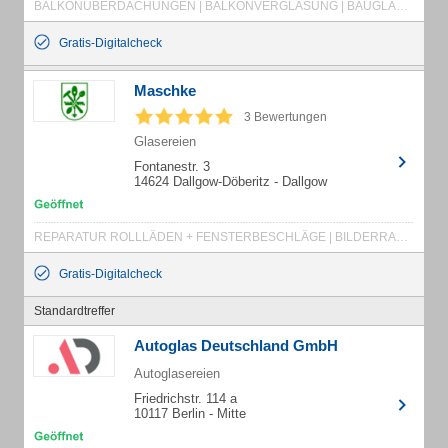
BALKONÜBERDACHUNGEN | BALKONVERGLASUNG | BAUGLAS | BEHÖRDENSPIEGEL | BILDER + RAHMEN | BILDERGLAS | BRANDSCHUTZGLAS | DACHVERGLASUNG | DEKORATIONSSPIEGEL | DUSCHABTRENNUNG | DUSCHKABINENVERGLASUNG | FARBIGES GLAS | FASSADENVERGLASUNGEN | FENSTERBAU | FENSTERGLAS | FRISEURSPIEGEL | GANZGLASANLAGEN | GANZGLASTÜREN | GASTSTÄTTENVERGLASUNG | GEWÄCHSHÄUSER | GLASBAU | GLASBE- UND -VERARBEITUNG | GLASBEARBEITUNG | GLASBETRIEB | GLASDÄCHER | GLASDUSCHKABINEN | GLASER | GLASER IN SPANDAU | GLASEREI IN SPANDAU
Gratis-Digitalcheck
Maschke
3 Bewertungen
Glasereien
Fontanestr. 3
14624 Dallgow-Döberitz - Dallgow
REPARATUR ROLLLÄDEN + FENSTERBESCHLÄGE | BILDERRAHMEN | DACHVERGLASUNGEN | DUSCHABTRENNUNGEN | FENSTER | GLASVERARBEITUNG | HAUSTÜREN | INSEKTENSCHUTZ | ISOLIERVERGLASUNG | ROLLLÄDEN
Gratis-Digitalcheck
Standardtreffer
Autoglas Deutschland GmbH
Autoglasereien
Friedrichstr. 114 a
10117 Berlin - Mitte