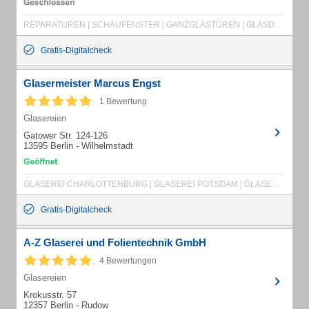
REPARATUREN | SCHAUFENSTER | GANZGLASTÜREN | GLASDUSCHEN | ISOLIERGLAS | 24 STD. NOTDIENST
Gratis-Digitalcheck
Glasermeister Marcus Engst
1 Bewertung
Glasereien
Gatower Str. 124-126
13595 Berlin - Wilhelmstadt
GLASEREI CHARLOTTENBURG | GLASEREI POTSDAM | GLASEREI FALKENSEE | REPARATURVERGLASUNG | SCHAUFENSTERREPARATUR | NOTDIENST | RAHMEN + BILDER | BILDERGLAS | INSEKTENSCHUTZ | DRAHTGLAS | DUSCHABTRENNUNG | DUSCHKABINENVERGLASUNG | FENSTERGLAS | FENSTERVERGLASUNG | GANZGLASANLAGEN | GANZGLASTÜREN | GLASREPARATUR | GLASBAU | GLASBE- UND VERARBEITUNG | GLASBRUCHNOTDIENSTE | GLASDUSCHEN | GLASERMEISTER | GLASDÄCHER | GLASEREI - SPANDAU | GLASEREI GATOW | GLASNOTDIENSTE | GLASREPARATUR | ENERGIESPAREN MIT GLAS
Gratis-Digitalcheck
A-Z Glaserei und Folientechnik GmbH
4 Bewertungen
Glasereien
Krokusstr. 57
12357 Berlin - Rudow