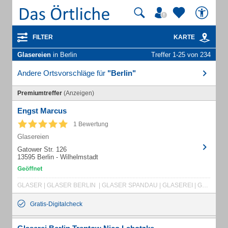
FILTER
KARTE
Glasereien
in Berlin
Treffer 1-25 von 234
Andere Ortsvorschläge für
"Berlin"
Premiumtreffer
(Anzeigen)
Engst Marcus
1 Bewertung
Glasereien
Gatower Str. 126
13595 Berlin - Wilhelmstadt
GLASER | GLASER BERLIN | GLASER SPANDAU | GLASEREI | GLASREPARATUR | GLASNOTDIENST | INSEKTENSCHUTZGITTER | ISOLIERGLAS | WÄRMESCHUTZGLAS | SONNENSCHUTZGLAS | EINBRUCHSCHUTZ | SICHERHEITSGLAS | SCHALLSCHUTZGLAS | SICHTSCHUTZGLAS | SPIEGEL | BELEUCHTETE SPIEGEL | LED SPIEGEL | VAKUUMGLAS | ALTBAUFENSTERUMBAU | BRANDSCHUTZGLAS | UV-SCHUTZGLAS | GLASTÜR | GLASTÜREN FÜR PRAXEN / BÜROS | GLAS SCHIEBETÜR | GLASREGAL | GLASRÜCKWAND | GLASEREI BERLIN GÜNSTIG | GLASTÜREN AUF MASS | GLASDUSCHE | GLASDUSCHE AUF MASS
Gratis-Digitalcheck