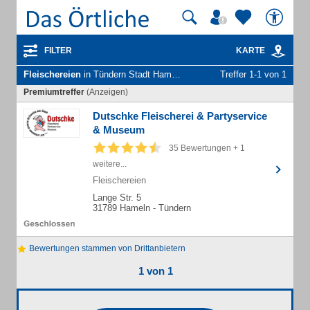
FILTER
KARTE
Fleischereien
in Tündern Stadt Hameln
Treffer 1-1 von 1
Premiumtreffer
(Anzeigen)
Dutschke Fleischerei & Partyservice
& Museum
35 Bewertungen + 1
weitere...
Fleischereien
Lange Str. 5
31789 Hameln - Tündern
Bewertungen stammen von Drittanbietern
1 von 1