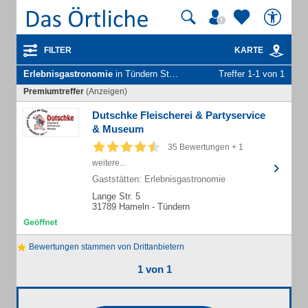
FILTER
KARTE
Erlebnisgastronomie
in Tündern Stadt Hameln
Treffer 1-1 von 1
Premiumtreffer
(Anzeigen)
Dutschke Fleischerei & Partyservice
& Museum
35 Bewertungen + 1
weitere...
Gaststätten: Erlebnisgastronomie
Lange Str. 5
31789 Hameln - Tündern
Bewertungen stammen von Drittanbietern
1 von 1