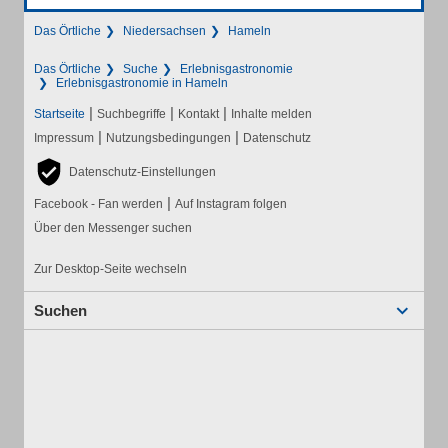
Das Örtliche
Niedersachsen
Hameln
Das Örtliche
Suche
Erlebnisgastronomie
Erlebnisgastronomie in Hameln
|
|
|
Startseite
Suchbegriffe
Kontakt
Inhalte melden
|
|
Impressum
Nutzungsbedingungen
Datenschutz
Datenschutz-Einstellungen
|
Facebook - Fan werden
Auf Instagram folgen
Über den Messenger suchen
Zur Desktop-Seite wechseln
Suchen