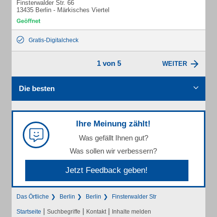
Finsterwalder Str. 66
13435 Berlin - Märkisches Viertel
Gratis-Digitalcheck
1 von 5
WEITER
Die besten
Ihre Meinung zählt!
Was gefällt Ihnen gut?
Was sollen wir verbessern?
Jetzt Feedback geben!
Das Örtliche
Berlin
Berlin
Finsterwalder Str
|
|
|
Startseite
Suchbegriffe
Kontakt
Inhalte melden