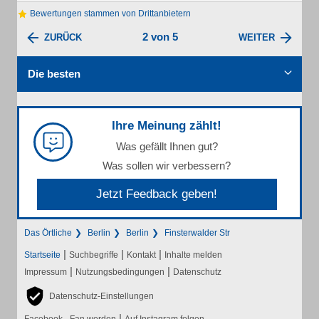
Bewertungen stammen von Drittanbietern
2 von 5
ZURÜCK
WEITER
Die besten
Ihre Meinung zählt!
Was gefällt Ihnen gut?
Was sollen wir verbessern?
Jetzt Feedback geben!
Das Örtliche
Berlin
Berlin
Finsterwalder Str
|
|
|
Startseite
Suchbegriffe
Kontakt
Inhalte melden
|
|
Impressum
Nutzungsbedingungen
Datenschutz
Datenschutz-Einstellungen
|