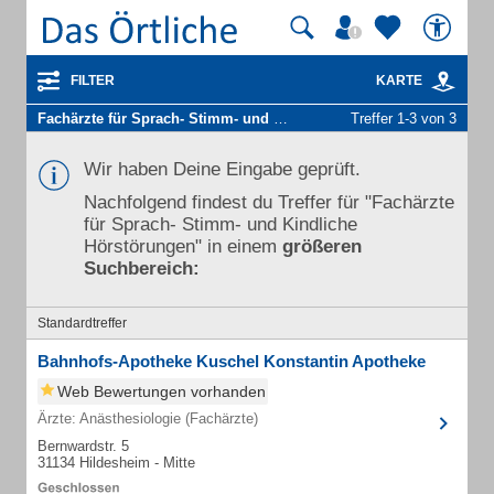
FILTER
KARTE
Fachärzte für Sprach- Stimm- und Kindliche Hörstörungen
Treffer 1-3 von 3
in Alfeld
Wir haben Deine Eingabe geprüft.
Nachfolgend findest du Treffer für "Fachärzte
für Sprach- Stimm- und Kindliche
Hörstörungen" in einem
größeren
Suchbereich:
Standardtreffer
Bahnhofs-Apotheke Kuschel Konstantin Apotheke
Web Bewertungen vorhanden
Ärzte: Anästhesiologie (Fachärzte)
Bernwardstr. 5
31134 Hildesheim - Mitte