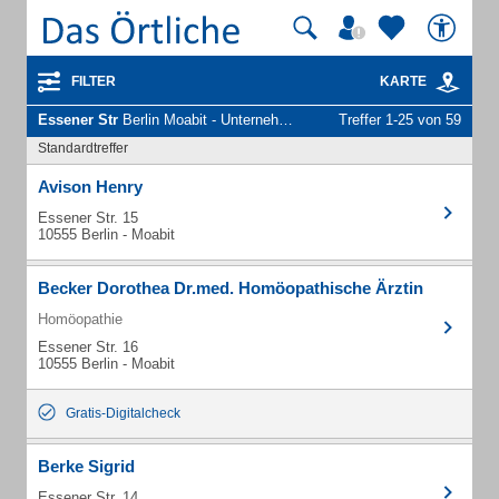
FILTER
KARTE
Essener Str
Berlin Moabit - Unternehmen und Personen
Treffer 1-25 von 59
Standardtreffer
Avison Henry
Essener Str. 15
10555 Berlin - Moabit
Becker Dorothea Dr.med. Homöopathische Ärztin
Homöopathie
Essener Str. 16
10555 Berlin - Moabit
Gratis-Digitalcheck
Berke Sigrid
Essener Str. 14