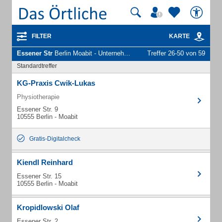
FILTER
KARTE
Essener Str
Berlin Moabit - Unternehmen und Personen
Treffer 26-50 von 59
Standardtreffer
KG-Praxis Cwik-Lukas
Physiotherapie
Essener Str. 9
10555 Berlin - Moabit
Gratis-Digitalcheck
Kiendl Reinhard
Essener Str. 15
10555 Berlin - Moabit
Kropidlowski Olaf
Essener Str. 2