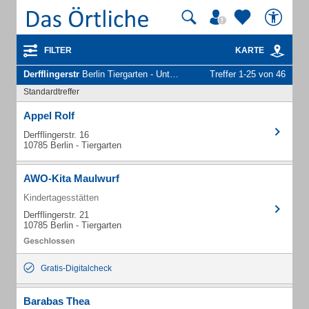
FILTER
KARTE
Derfflingerstr
Berlin Tiergarten - Unternehmen und Personen
Treffer 1-25 von 46
Standardtreffer
Appel Rolf
Derfflingerstr. 16
10785 Berlin - Tiergarten
AWO-Kita Maulwurf
Kindertagesstätten
Derfflingerstr. 21
10785 Berlin - Tiergarten
Gratis-Digitalcheck
Barabas Thea