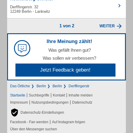
Derfflingerstr. 32
12249 Berlin - Lankwitz
1 von 2
WEITER
Ihre Meinung zählt!
Was gefällt Ihnen gut?
Was sollen wir verbessern?
Jetzt Feedback geben!
Das Örtliche
Berlin
Berlin
Derfflingerstr
|
|
|
Startseite
Suchbegriffe
Kontakt
Inhalte melden
|
|
Impressum
Nutzungsbedingungen
Datenschutz
Datenschutz-Einstellungen
|
Facebook - Fan werden
Auf Instagram folgen
Über den Messenger suchen