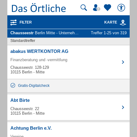
FILTER
KARTE
Chausseestr
Berlin Mitte - Unternehmen und Personen
Treffer 1-25 von 319
Standardtreffer
abakus WERTKONTOR AG
Finanzberatung und -vermittlung
Chausseestr. 128-129
10115 Berlin - Mitte
Gratis-Digitalcheck
Abt Birte
Chausseestr. 22
10115 Berlin - Mitte
Achtung Berlin e.V.
Vereine