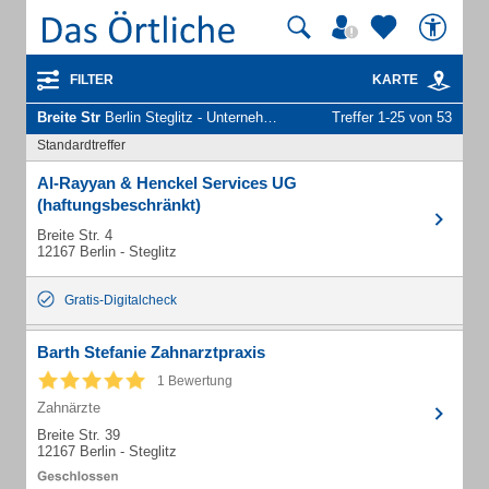
FILTER
KARTE
Breite Str
Berlin Steglitz - Unternehmen und Personen
Treffer 1-25 von 53
Standardtreffer
Al-Rayyan & Henckel Services UG
(haftungsbeschränkt)
Breite Str. 4
12167 Berlin - Steglitz
Gratis-Digitalcheck
Barth Stefanie Zahnarztpraxis
1 Bewertung
Zahnärzte
Breite Str. 39
12167 Berlin - Steglitz