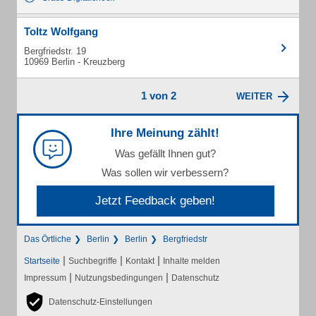
Toltz Wolfgang
Bergfriedstr. 19
10969 Berlin - Kreuzberg
1 von 2
WEITER
Ihre Meinung zählt!
Was gefällt Ihnen gut?
Was sollen wir verbessern?
Jetzt Feedback geben!
Das Örtliche
Berlin
Berlin
Bergfriedstr
|
|
|
Startseite
Suchbegriffe
Kontakt
Inhalte melden
|
|
Impressum
Nutzungsbedingungen
Datenschutz
Datenschutz-Einstellungen