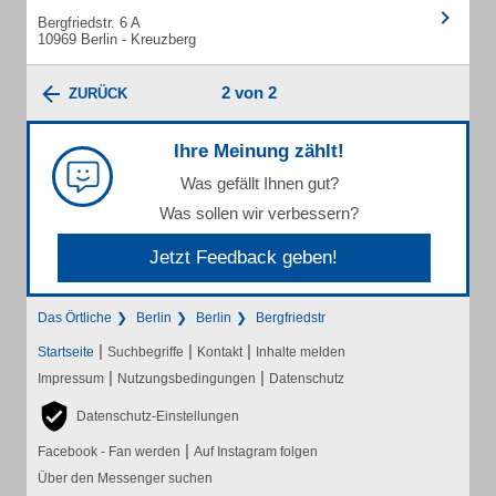
Bergfriedstr. 6 A
10969 Berlin - Kreuzberg
2 von 2
ZURÜCK
Ihre Meinung zählt!
Was gefällt Ihnen gut?
Was sollen wir verbessern?
Jetzt Feedback geben!
Das Örtliche
Berlin
Berlin
Bergfriedstr
|
|
|
Startseite
Suchbegriffe
Kontakt
Inhalte melden
|
|
Impressum
Nutzungsbedingungen
Datenschutz
Datenschutz-Einstellungen
|
Facebook - Fan werden
Auf Instagram folgen
Über den Messenger suchen