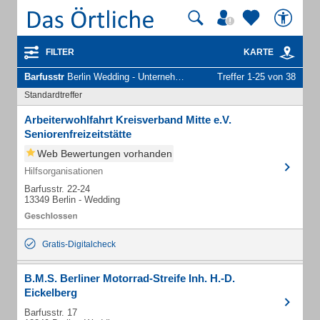
FILTER
KARTE
Barfusstr
Berlin Wedding - Unternehmen und Personen
Treffer 1-25 von 38
Standardtreffer
Arbeiterwohlfahrt Kreisverband Mitte e.V.
Seniorenfreizeitstätte
Web Bewertungen vorhanden
Hilfsorganisationen
Barfusstr. 22-24
13349 Berlin - Wedding
Gratis-Digitalcheck
B.M.S. Berliner Motorrad-Streife Inh. H.-D.
Eickelberg
Barfusstr. 17