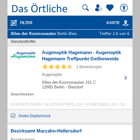
FILTER
KARTE
Allee der Kosmonauten
Berlin Biesdorf - Unternehmen und Personen
Treffer 1-6 von 6
Standardtreffer
Augenoptik Hagemann - Augenoptik
Hagemann Treffpunkt Geißenweide
2 Bewertungen
Augenoptik
Allee der Kosmonauten 151 C
12685 Berlin - Biesdorf
KONTAKTLINSEN | GLEITSICHTBRILLEN | SCHIESSBRILLEN | SCHWIMMBRILLEN | SEHBERATUNG | FASSUNGEN | LUPEN | SPEZIALGLÄSER | KINDERBRILLEN | WELTWEITE ERSATZBRILLEN
Gratis-Digitalcheck
Bezirksamt Marzahn-Hellersdorf
Bezirksämter