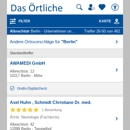
FILTER
KARTE
Albrechtstr
Berlin - Unternehmen und Personen
Treffer 26-50 von 462
Andere Ortsvorschläge für
"Berlin"
Standardtreffer
AWAMEDI GmbH
Albrechtstr. 12
10117 Berlin - Mitte
Gratis-Digitalcheck
Axel Huhn , Schmidt Christiane Dr. med.
1 Bewertung
Ärzte: Neurologie (Fachärzte)
Albrechtstr. 42
12099 Berlin - Tempelhof