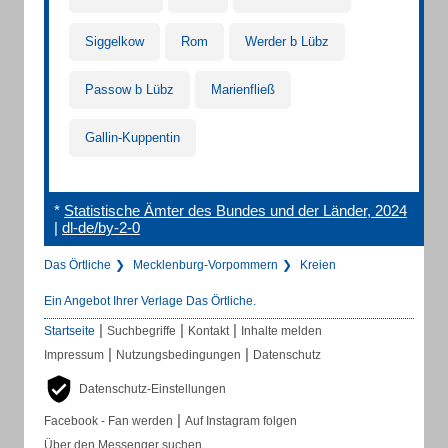
Siggelkow
Rom
Werder b Lübz
Passow b Lübz
Marienfließ
Gallin-Kuppentin
*
Statistische Ämter des Bundes und der Länder, 2024
|
dl-de/by-2-0
Das Örtliche
Mecklenburg-Vorpommern
Kreien
Ein Angebot Ihrer Verlage Das Örtliche.
|
|
|
Startseite
Suchbegriffe
Kontakt
Inhalte melden
|
|
Impressum
Nutzungsbedingungen
Datenschutz
Datenschutz-Einstellungen
|
Facebook - Fan werden
Auf Instagram folgen
Über den Messenger suchen