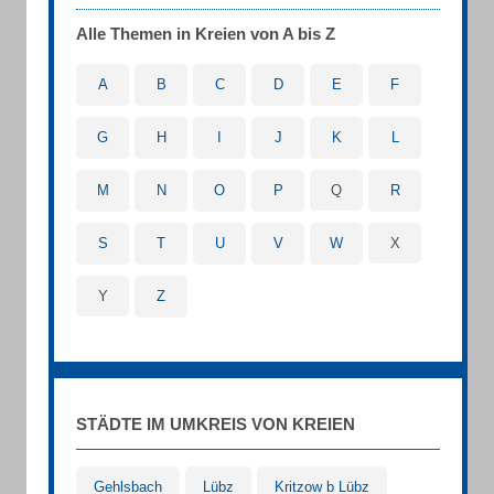
Alle Themen in Kreien von A bis Z
A
B
C
D
E
F
G
H
I
J
K
L
M
N
O
P
Q
R
S
T
U
V
W
X
Y
Z
STÄDTE IM UMKREIS VON KREIEN
Gehlsbach
Lübz
Kritzow b Lübz