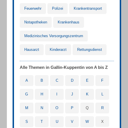
Feuerwehr
Polizei
Krankentransport
Notapotheken
Krankenhaus
Medizinisches Versorgungszentrum
Hausarzt
Kinderarzt
Rettungsdienst
Alle Themen in Gallin-Kuppentin von A bis Z
A
B
C
D
E
F
G
H
I
J
K
L
M
N
O
P
Q
R
S
T
U
V
W
X