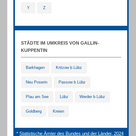
Y
Z
STÄDTE IM UMKREIS VON GALLIN-
KUPPENTIN
Barkhagen
Kritzow b Lübz
Neu Poserin
Passow b Lübz
Plau am See
Lübz
Werder b Lübz
Goldberg
Kreien
*
Statistische Ämter des Bundes und der Länder, 2024