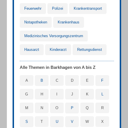
Feuerwehr
Polizei
Krankentransport
Notapotheken
Krankenhaus
Medizinisches Versorgungszentrum
Hausarzt
Kinderarzt
Rettungsdienst
Alle Themen in Barkhagen von A bis Z
A
B
C
D
E
F
G
H
I
J
K
L
M
N
O
P
Q
R
S
T
U
V
W
X