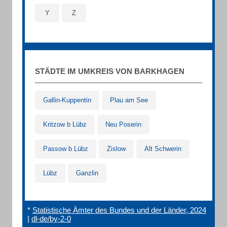
Y
Z
STÄDTE IM UMKREIS VON BARKHAGEN
Gallin-Kuppentin
Plau am See
Kritzow b Lübz
Neu Poserin
Passow b Lübz
Zislow
Alt Schwerin
Lübz
Ganzlin
*
Statistische Ämter des Bundes und der Länder, 2024
|
dl-de/by-2-0