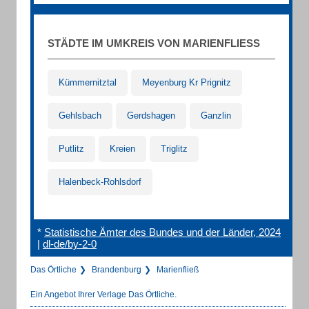
STÄDTE IM UMKREIS VON MARIENFLIESS
Kümmernitztal
Meyenburg Kr Prignitz
Gehlsbach
Gerdshagen
Ganzlin
Putlitz
Kreien
Triglitz
Halenbeck-Rohlsdorf
*
Statistische Ämter des Bundes und der Länder, 2024
|
dl-de/by-2-0
Das Örtliche
Brandenburg
Marienfließ
Ein Angebot Ihrer Verlage Das Örtliche.