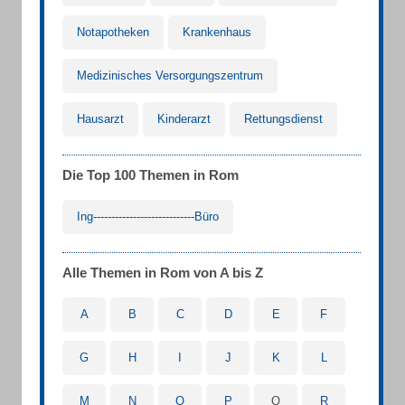
Notapotheken
Krankenhaus
Medizinisches Versorgungszentrum
Hausarzt
Kinderarzt
Rettungsdienst
Die Top 100 Themen in Rom
Ing----------------------------Büro
Alle Themen in Rom von A bis Z
A
B
C
D
E
F
G
H
I
J
K
L
M
N
O
P
Q
R