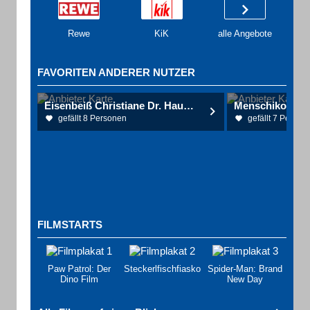
Rewe
KiK
alle Angebote
FAVORITEN ANDERER NUTZER
Eisenbeiß Christiane Dr. Hautarztpraxis
gefällt 8 Personen
gefällt 7 Person
FILMSTARTS
Paw Patrol: Der
Steckerlfischfiasko
Spider-Man: Brand
Dino Film
New Day