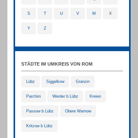
S
T
U
V
W
X
Y
Z
STÄDTE IM UMKREIS VON ROM
Lübz
Siggelkow
Granzin
Parchim
Werder b Lübz
Kreien
Passow b Lübz
Obere Warnow
Kritzow b Lübz