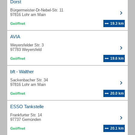
Dorst
Bürgermeister-Dr-Nebel-Str. 11
97816 Lohr am Main
19.3 km
AVIA
Weyersfelder Str. 3
97783 Weyersfeld
19.6 km
bft - Walther
Sackenbacher Str. 34
97816 Lohr am Main
20.0 km
ESSO Tankstelle
Frankfurter Str. 14
97737 Gemünden
20.1 km