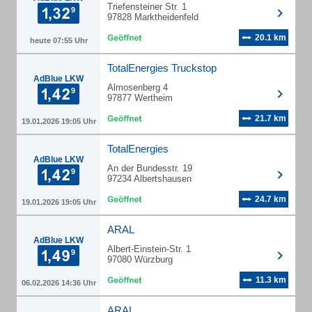
Triefensteiner Str. 1
97828 Marktheidenfeld
20.1 km
heute 07:55 Uhr
TotalEnergies Truckstop
AdBlue LKW
Almosenberg 4
97877 Wertheim
21.7 km
19.01.2026 19:05 Uhr
TotalEnergies
AdBlue LKW
An der Bundesstr. 19
97234 Albertshausen
24.7 km
19.01.2026 19:05 Uhr
ARAL
AdBlue LKW
Albert-Einstein-Str. 1
97080 Würzburg
11.3 km
06.02.2026 14:36 Uhr
ARAL