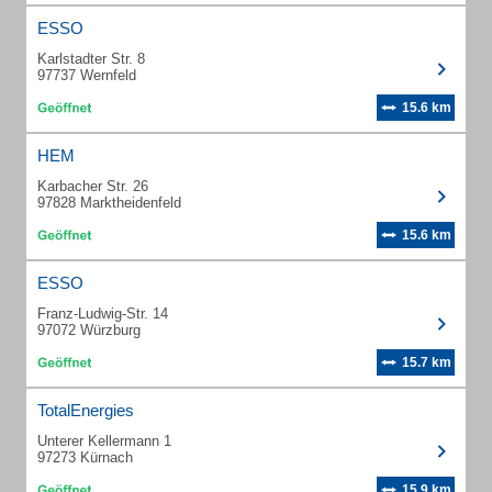
ESSO
Karlstadter Str. 8
97737 Wernfeld
15.6 km
HEM
Karbacher Str. 26
97828 Marktheidenfeld
15.6 km
ESSO
Franz-Ludwig-Str. 14
97072 Würzburg
15.7 km
TotalEnergies
Unterer Kellermann 1
97273 Kürnach
15.9 km