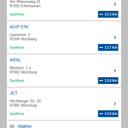
Am Wiesenweg 11
97262 Erbshausen
13.3 km
AGIP ENI
Leistenstr. 2
97204 Höchberg
13.7 km
ARAL
Wörthstr. 1 a
97082 Würzburg
13.8 km
JET
Höchberger Str. 10
97082 Würzburg
13.9 km
bft - Walther