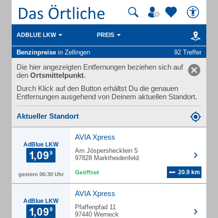
ADBLUE LKW
PREIS
Benzinpreise
in Zellingen
92 Treffer
Die hier angezeigten Entfernungen beziehen sich auf
den
Ortsmittelpunkt
.
Durch Klick auf den Button erhältst Du die genauen
Entfernungen ausgehend von Deinem aktuellen Standort.
Aktueller Standort
AVIA Xpress
AdBlue LKW
Am Jöspershecklein 5
97828 Marktheidenfeld
20.9 km
gestern 06:30 Uhr
AVIA Xpress
AdBlue LKW
Pfaffenpfad 11
97440 Werneck