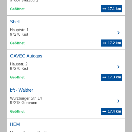
97084 Würzburg
17.1 km
Shell
Hauptstr. 1
97270 Kist
17.2 km
GAVEG Autogas
Haupstr. 2
97270 Kist
17.3 km
bft - Walther
Würzburger Str. 14
97218 Gerbrunn
17.4 km
HEM