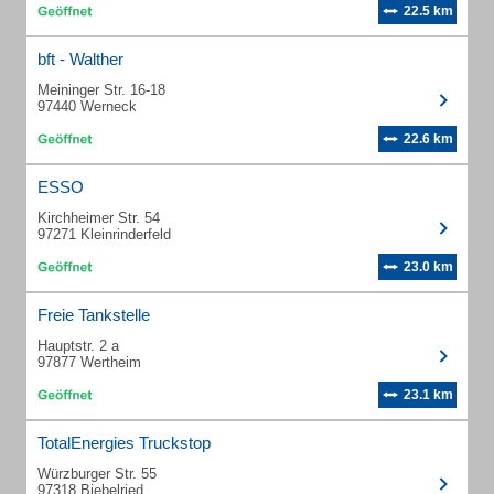
22.5 km
bft - Walther
Meininger Str. 16-18
97440 Werneck
22.6 km
ESSO
Kirchheimer Str. 54
97271 Kleinrinderfeld
23.0 km
Freie Tankstelle
Hauptstr. 2 a
97877 Wertheim
23.1 km
TotalEnergies Truckstop
Würzburger Str. 55
97318 Biebelried