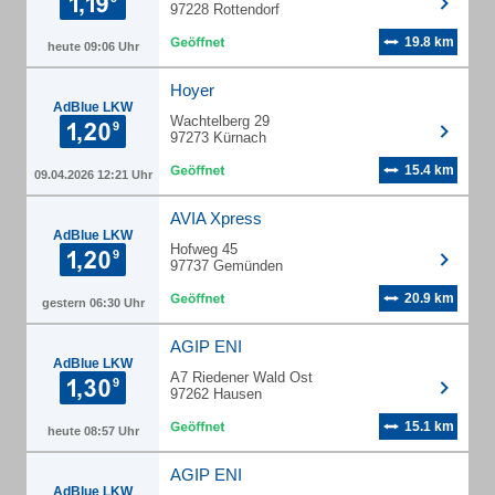
97228 Rottendorf
19.8 km
heute 09:06 Uhr
Hoyer
AdBlue LKW
Wachtelberg 29
97273 Kürnach
15.4 km
09.04.2026 12:21 Uhr
AVIA Xpress
AdBlue LKW
Hofweg 45
97737 Gemünden
20.9 km
gestern 06:30 Uhr
AGIP ENI
AdBlue LKW
A7 Riedener Wald Ost
97262 Hausen
15.1 km
heute 08:57 Uhr
AGIP ENI
AdBlue LKW