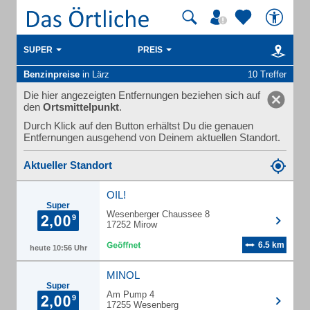
SUPER
PREIS
Benzinpreise
in Lärz
10 Treffer
Die hier angezeigten Entfernungen beziehen sich auf
den
Ortsmittelpunkt
.
Durch Klick auf den Button erhältst Du die genauen
Entfernungen ausgehend von Deinem aktuellen Standort.
Aktueller Standort
OIL!
Super
Wesenberger Chaussee 8
17252 Mirow
6.5 km
heute 10:56 Uhr
MINOL
Super
Am Pump 4
17255 Wesenberg