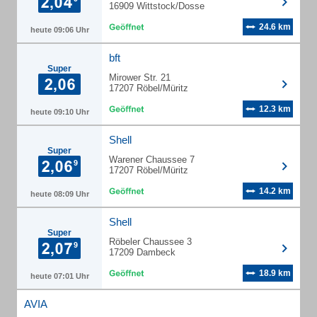
16909 Wittstock/Dosse
24.6 km
heute 09:06 Uhr
bft
Super
Mirower Str. 21
17207 Röbel/Müritz
12.3 km
heute 09:10 Uhr
Shell
Super
Warener Chaussee 7
17207 Röbel/Müritz
14.2 km
heute 08:09 Uhr
Shell
Super
Röbeler Chaussee 3
17209 Dambeck
18.9 km
heute 07:01 Uhr
AVIA