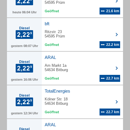
54595 Prüm
21.6 km
heute 06:04 Uhr
bft
Diesel
Ritzstr. 23
54595 Prüm
22.2 km
gestern 08:07 Uhr
ARAL
Diesel
Am Markt 1a
54634 Bitburg
22.7 km
gestern 16:06 Uhr
TotalEnergies
Diesel
Kölner Str. 18
54634 Bitburg
22.7 km
gestern 12:34 Uhr
ARAL
Diesel