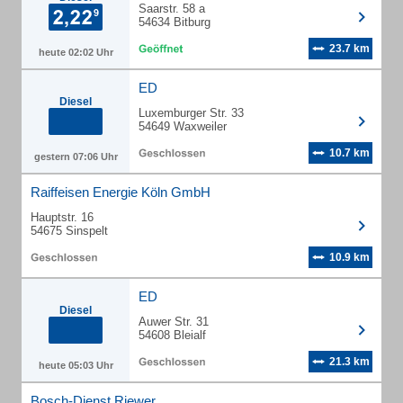
Saarstr. 58 a
54634 Bitburg
23.7 km
heute 02:02 Uhr
ED
Diesel
Luxemburger Str. 33
54649 Waxweiler
10.7 km
gestern 07:06 Uhr
Raiffeisen Energie Köln GmbH
Hauptstr. 16
54675 Sinspelt
10.9 km
ED
Diesel
Auwer Str. 31
54608 Bleialf
21.3 km
heute 05:03 Uhr
Bosch-Dienst Riewer